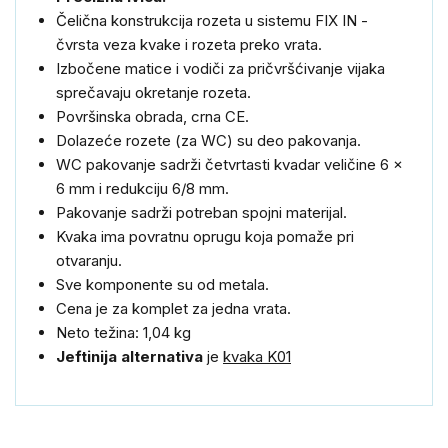
Čelična konstrukcija rozeta u sistemu FIX IN -
čvrsta veza kvake i rozeta preko vrata.
Izbočene matice i vodiči za pričvršćivanje vijaka
sprečavaju okretanje rozeta.
Površinska obrada, crna CE.
Dolazeće rozete (za WC) su deo pakovanja.
WC pakovanje sadrži četvrtasti kvadar veličine 6 x
6 mm i redukciju 6/8 mm.
Pakovanje sadrži potreban spojni materijal.
Kvaka ima povratnu oprugu koja pomaže pri
otvaranju.
Sve komponente su od metala.
Cena je za komplet za jedna vrata.
Neto težina: 1,04 kg
Jeftinija alternativa
je
kvaka K01