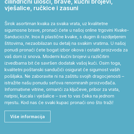
cilindrični ulošci, brave, kućni brojevi,
vješalice, ručkice i zasuni
Širok asortiman kvaka za svaka vrata, uz kvalitetne
sigurnosne brave, pronaći ćete u našoj online trgovini Kvake-
Sanducici.hr. Inox ili plastične kvake, s dugim ili razdijeljenim
štitovima, nezaobilazan su detalj na svakim vratima. U našoj
ponudi pronaći ćete bogat izbor okova i ostalih proizvoda za
vaš dom iz snova. Moderni kućni brojevi u različitim
izvedbama bit će savršen dodatak vašoj kući. Osim toga,
kvalitetni poštanski sandučići osigurat će sigurnost vaših
pošiljaka. Ne zaboravite ni na zaštitu svojih dragocjenosti –
istražite našu ponudu sefova renomiranih proizvođača.
Informativne vitrine, ormarići za ključeve, pribor za vrata,
natpisi, kucala i vješalice – sve to vas čeka na jednom
mjestu. Kod nas će svaki kupac pronaći ono što traži!
Više informacija