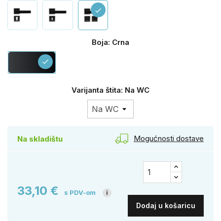
check
Boja: Crna
Crna
check
Varijanta štita: Na WC
Mogućnosti dostave
Na skladištu
33,10 €
s PDV-om
i
Dodaj u košaricu