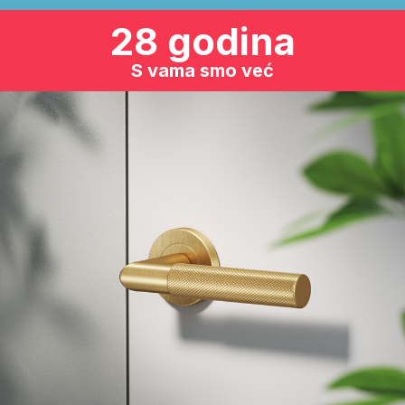
28 godina
S vama smo već