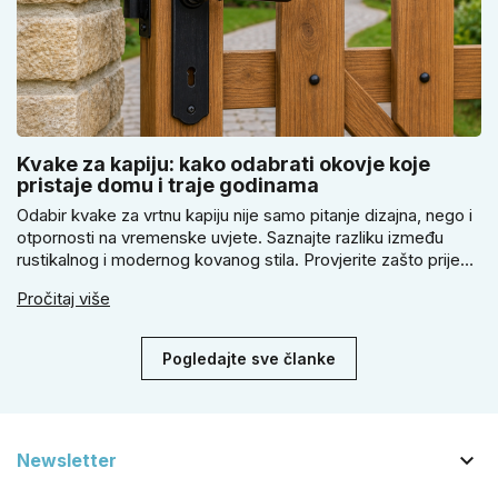
Kvake za kapiju: kako odabrati okovje koje
pristaje domu i traje godinama
Odabir kvake za vrtnu kapiju nije samo pitanje dizajna, nego i
otpornosti na vremenske uvjete. Saznajte razliku između
rustikalnog i modernog kovanog stila. Provjerite zašto prije
kupnje treba izmjeriti razmak, kako odabrati tip brave i kada
Pročitaj više
se zbog veće sigurnosti isplati odabrati kvaku s kuglom za
dom.
Pogledajte sve članke

Newsletter