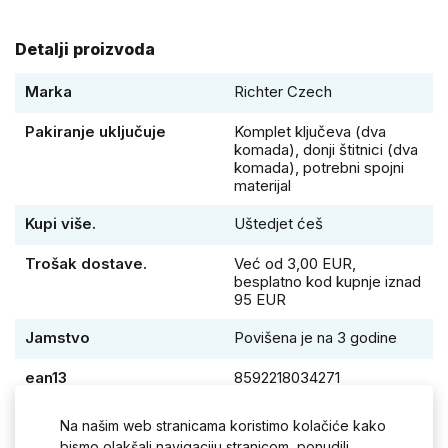
Detalji proizvoda
Marka
Richter Czech
Pakiranje uključuje
Komplet ključeva (dva
komada), donji štitnici (dva
komada), potrebni spojni
materijal
Kupi više.
Uštedjet ćeš
Trošak dostave.
Već od 3,00 EUR,
besplatno kod kupnje iznad
95 EUR
Jamstvo
Povišena je na 3 godine
ean13
8592218034271
Na našim web stranicama koristimo kolačiće kako
bismo olakšali navigaciju stranicom, ponudili