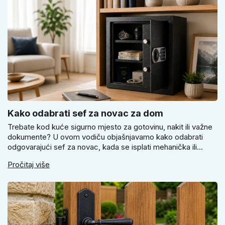
Kako odabrati sef za novac za dom
Trebate kod kuće sigurno mjesto za gotovinu, nakit ili važne
dokumente? U ovom vodiču objašnjavamo kako odabrati
odgovarajući sef za novac, kada se isplati mehanička ili
elektronička brava i zašto je pravilno pričvršćivanje ključno
Pročitaj više
za stvarnu sigurnost. Dobit ćete praktične savjete za odabir
veličine i montažu.