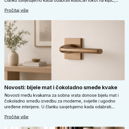
članku savjetujemo kada odabrati klasičan lokot na ključ,
kada lokot na šifru, kada vodootpornu izvedbu i zašto se kod
Pročitaj više
vrtnih vrata, podruma ili vrtne kućice ne isplati voditi samo
cijenom, izgledom ili veličinom.
Novosti: bijele mat i čokoladno smeđe kvake
Novosti među kvakama za sobna vrata donose bijelu mat i
čokoladno smeđu izvedbu za moderne, svijetle i ugodno
uređene interijere. U članku savjetujemo kada odabrati
svijetlu Super SLIM kvaku, kada čokoladno smeđi Slim model
Pročitaj više
i kako birati između okrugle i kvadratne rozete prema stilu
vrata i prostoru.