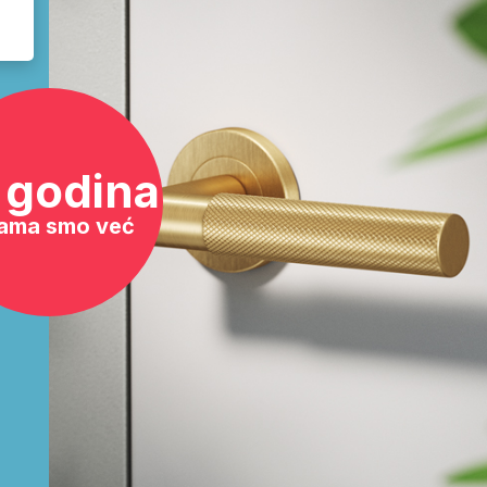
 godina
ama smo već