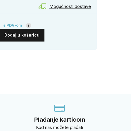
Mogućnosti dostave
€
s PDV-om
i
Dodaj u košaricu
i
Plaćanje karticom
Kod nas možete plaćati