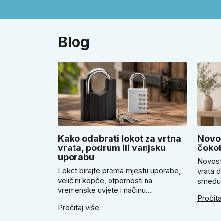
Blog
Kako odabrati lokot za vrtna
Novos
vrata, podrum ili vanjsku
čoko
uporabu
Novost
Lokot birajte prema mjestu uporabe,
vrata d
veličini kopče, otpornosti na
smeđu 
vremenske uvjete i načinu
ugodno
Pročita
zaključavanja. U članku savjetujemo
savjetu
Pročitaj više
kada odabrati klasičan lokot na ključ,
Super 
kada lokot na šifru, kada vodootpornu
smeđi S