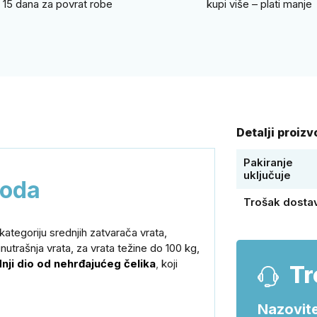
15 dana za povrat robe
kupi više – plati manje
Detalji proiz
Pakiranje
uključuje
voda
Trošak dosta
egoriju srednjih zatvarača vrata,
nutrašnja vrata, za vrata težine do 100 kg,
nji dio od nehrđajućeg čelika
,
koji
Tr
Nazovite