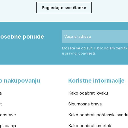
 i kvadratne rozete prema stilu
sigurnost. Dobit ćete praktične
Pogledajte sve članke
 prostoru.
savjete za odabir veličine i mon
i posebne ponude
Možete se odjaviti u bilo kojem trenut
u pravnoj obavijesti.
o nakupovanju
Koristne informacije
a
Kako odabrati kvaku
ti
Sigurnosna brava
 dostave
Kako odabrati poštanski sand
 plaćanja
Kako odabrati umetak