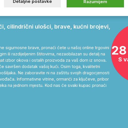
hr – otvarajte
Detaljne postavke
Razumijem
 cilindrični ulošci, brave, kućni brojevi,
28
ne sigurnosne brave, pronaći ćete u našoj online trgovini
im ili razdijeljenim štitovima, nezaobilazan su detalj na
S v
at izbor okova i ostalih proizvoda za vaš dom iz snova.
će savršen dodatak vašoj kući. Osim toga, kvalitetni
ošiljaka. Ne zaboravite ni na zaštitu svojih dragocjenosti
ođača. Informativne vitrine, ormarići za ključeve, pribor
as čeka na jednom mjestu. Kod nas će svaki kupac pronaći