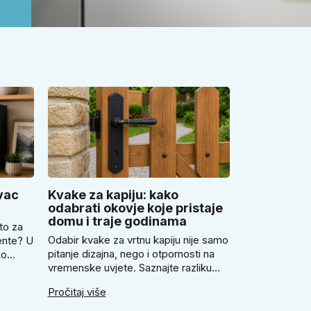
vac
Kvake za kapiju: kako
odabrati okovje koje pristaje
domu i traje godinama
to za
Odabir kvake za vrtnu kapiju nije samo
ente? U
pitanje dizajna, nego i otpornosti na
ko
vremenske uvjete. Saznajte razliku
ovac,
između rustikalnog i modernog
Pročitaj više
kovanog stila. Provjerite zašto prije
avilno
kupnje treba izmjeriti razmak, kako
nu