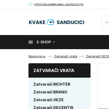
informacija@kvake-sanducici.hr
E-SHOP
Naslovnica
Zatvarači vrata
Zatvarači DEC
ZATVARAČI VRATA
Zatvarači RICHTER
Zatvarači BRANO
Zatvarači GEZE
Zatvarači DECENTIS