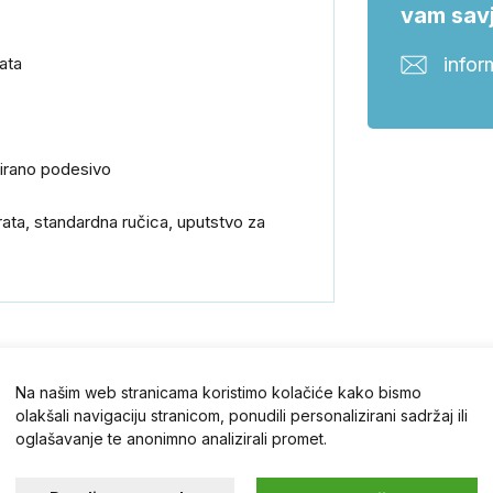
vam savj
ata
infor
uirano podesivo
vrata, standardna ručica, uputstvo za
Na našim web stranicama koristimo kolačiće kako bismo
olakšali navigaciju stranicom, ponudili personalizirani sadržaj ili
oglašavanje te anonimno analizirali promet.