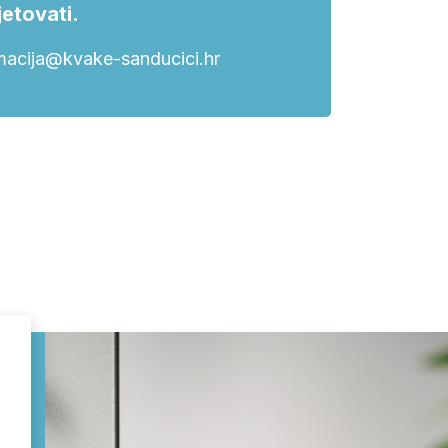
etovati.
macija@kvake-sanducici.hr