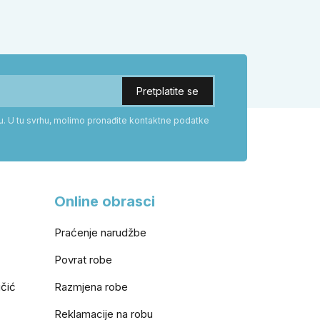
odabrati tip brave i kada se zbog
veće sigurnosti isplati odabrati kvaku
tažu.
s kuglom za dom.
ku. U tu svrhu, molimo pronađite kontaktne podatke
Online obrasci
Praćenje narudžbe
Povrat robe
učić
Razmjena robe
Reklamacije na robu