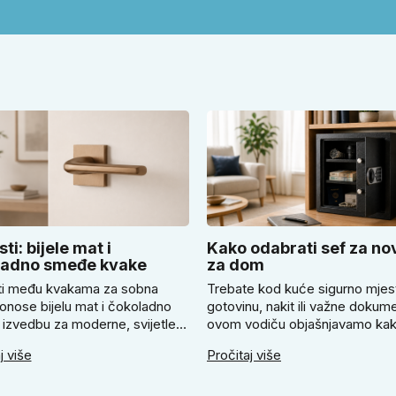
ti: bijele mat i
Kako odabrati sef za no
ladno smeđe kvake
za dom
i među kvakama za sobna
Trebate kod kuće sigurno mjes
onose bijelu mat i čokoladno
gotovinu, nakit ili važne dokum
izvedbu za moderne, svijetle i
ovom vodiču objašnjavamo ka
 uređene interijere. U članku
odabrati odgovarajući sef za n
j više
Pročitaj više
jemo kada odabrati svijetlu
kada se isplati mehanička ili
SLIM kvaku, kada čokoladno
elektronička brava i zašto je pr
lim model i kako birati između
pričvršćivanje ključno za stvar