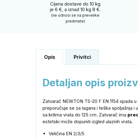
Cijena dostave do 10 kg
je 6 €, a iznad 10 kg 8 €.
(ne odnosi se na prevelike
predmete)
Opis
Privitci
Detaljan opis proiz
Zatvarač NEWTON TS-20 F EN 1154 spada u kat
preporučuje se za lagana i teška spoljašnja i u
sa krilima vrata do 125 cm. Zatvarač ima
pred
estetski može dopuniti izgled ulaznih vrata.
Veličina EN 2/3/5