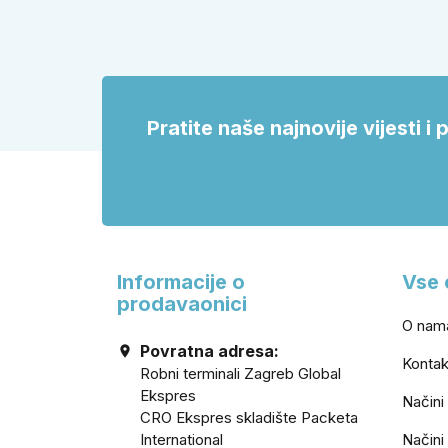
izvedbu i zašto se kod vrtnih vrata,
okrugle
podruma ili vrtne kućice ne isplati
vrata i
voditi samo cijenom, izgledom ili
veličinom.
Pratite naše najnovije vijesti 
Informacije o
Vse 
prodavaonici
O nam
Povratna adresa:

Kontak
Robni terminali Zagreb Global
Ekspres
Načini
CRO Ekspres skladište Packeta
International
Načini