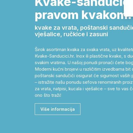
Kvake-sanducici.
pravom kvakom!
kvake za vrata, poštanski sandučići,
vješalice, ručkice i zasuni
Širok asortiman kvaka za svaka vrata, uz kvalitet
Kvake-Sanducici.hr. Inox ili plastične kvake, s dug
svakim vratima. U našoj ponudi pronaći ćete bog
Moderni kućni brojevi u različitim izvedbama bit 
poštanski sandučići osigurat će sigurnost vaših p
– istražite našu ponudu sefova renomiranih proizv
za vrata, natpisi, kucala i vješalice – sve to v
ono što traži!
Više informacija