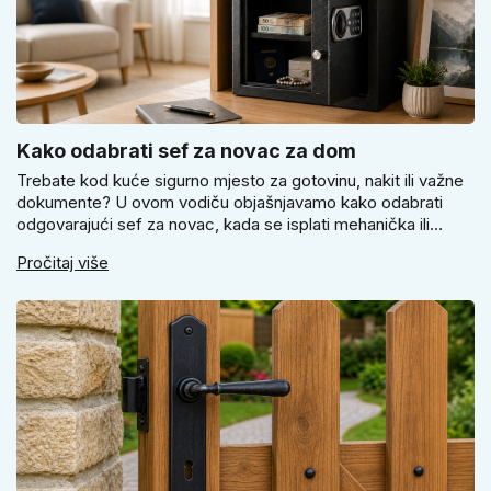
Kako odabrati sef za novac za dom
Trebate kod kuće sigurno mjesto za gotovinu, nakit ili važne
dokumente? U ovom vodiču objašnjavamo kako odabrati
odgovarajući sef za novac, kada se isplati mehanička ili
elektronička brava i zašto je pravilno pričvršćivanje ključno
Pročitaj više
za stvarnu sigurnost. Dobit ćete praktične savjete za odabir
veličine i montažu.