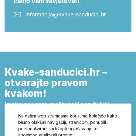
ćemo vam savjetovati.
informacija@kvake-sanducici.hr
Kvake-sanducici.hr –
otvarajte pravom
kvakom!
kvake za vrata, poštanski sandučići,
cilindrični ulošci, brave, kućni brojevi,
Na našim web stranicama koristimo kolačiće kako
vješalice, ručkice i zasuni
bismo olakšali navigaciju stranicom, ponudili
personalizirani sadržaj ili oglašavanje te
Širok asortiman kvaka za svaka vrata, uz kvalitetne
anonimno analizirali promet.