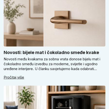
Novosti: bijele mat i čokoladno smeđe kvake
Novosti među kvakama za sobna vrata donose bijelu mat i
čokoladno smeđu izvedbu za moderne, svijetle i ugodno
uređene interijere. U članku savjetujemo kada odabrati
svijetlu Super SLIM kvaku, kada čokoladno smeđi Slim model
Pročitaj više
i kako birati između okrugle i kvadratne rozete prema stilu
vrata i prostoru.