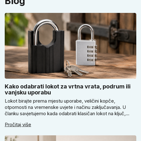
Blog
Kako odabrati lokot za vrtna vrata, podrum ili
vanjsku uporabu
Lokot birajte prema mjestu uporabe, veličini kopče,
otpornosti na vremenske uvjete i načinu zaključavanja. U
članku savjetujemo kada odabrati klasičan lokot na ključ,
kada lokot na šifru, kada vodootpornu izvedbu i zašto se kod
Pročitaj više
vrtnih vrata, podruma ili vrtne kućice ne isplati voditi samo
cijenom, izgledom ili veličinom.