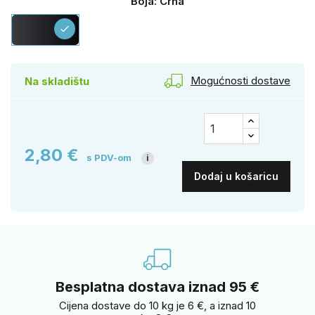
Boja: Crna
Crna
check
Mogućnosti dostave
Na skladištu
2,80 €
s PDV-om
i
Dodaj u košaricu
Besplatna dostava iznad 95 €
Cijena dostave do 10 kg je 6 €, a iznad 10