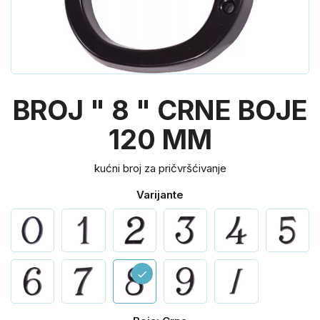
BROJ " 8 " CRNE BOJE
120 MM
kućni broj za pričvršćivanje
Varijante
check