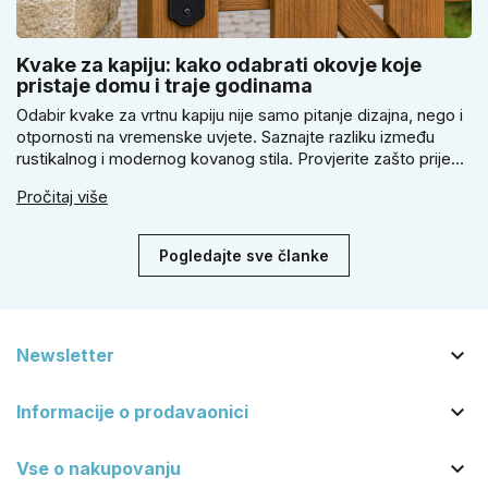
Kvake za kapiju: kako odabrati okovje koje
pristaje domu i traje godinama
Odabir kvake za vrtnu kapiju nije samo pitanje dizajna, nego i
otpornosti na vremenske uvjete. Saznajte razliku između
rustikalnog i modernog kovanog stila. Provjerite zašto prije
kupnje treba izmjeriti razmak, kako odabrati tip brave i kada
Pročitaj više
se zbog veće sigurnosti isplati odabrati kvaku s kuglom za
dom.
Pogledajte sve članke

Newsletter

Informacije o prodavaonici

Vse o nakupovanju