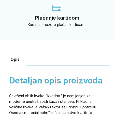
Plaćanje karticom
Kod nas možete plaćati karticama
Opis
Detaljan opis proizvoda
Savršeni
oblik
kvake
"kvadrat" je namijenjen
za
moderne
unutrašnjosti
kuća i
stanova.
Prikladna
veličina
kvake
je važan
faktor za
udobnu
upotrebu.
Osnovni
materijal
nehrđajući
je jamstvo kvalitete