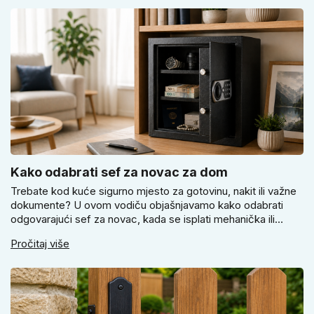
vrata i prostoru.
Kako odabrati sef za novac za dom
Trebate kod kuće sigurno mjesto za gotovinu, nakit ili važne
dokumente? U ovom vodiču objašnjavamo kako odabrati
odgovarajući sef za novac, kada se isplati mehanička ili
elektronička brava i zašto je pravilno pričvršćivanje ključno
Pročitaj više
za stvarnu sigurnost. Dobit ćete praktične savjete za odabir
veličine i montažu.