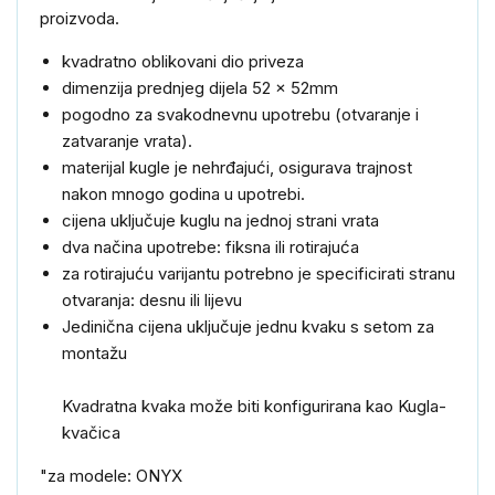
proizvoda.
kvadratno oblikovani
dio
priveza
dimenzija prednjeg dijela 52 x 52mm
pogodno
za
svakodnevnu
upotrebu
(
otvaranje
i
zatvaranje
vrata
)
.
materijal kugle
je
nehrđajući
,
osigurava
trajnost
nakon
mnogo
godina
u
upotrebi
.
cijena
uključuje
kuglu na jednoj strani vrata
dva načina upotrebe: fiksna ili rotirajuća
za rotirajuću varijantu potrebno je specificirati stranu
otvaranja: desnu ili lijevu
Jedinična
cijena uključuje
jednu kvaku
s setom za
montažu
Kvadratna
kvaka
može biti konfigurirana kao
Kugla
-
kvačica
"
za modele
: ONYX