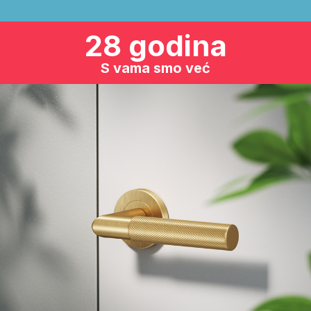
28 godina
S vama smo već