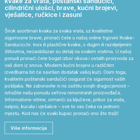
kvake za vrata, poštanski sandučići,
cilindrični ulošci, brave, kućni brojevi,
vješalice, ručkice i zasuni
Širok asortiman kvaka za svaka vrata, uz kvalitetne
sigurnosne brave, pronaći ćete u našoj online trgovini Kvake-
Sanducici.hr. Inox ili plastične kvake, s dugim ili razdijeljenim
štitovima, nezaobilazan su detalj na svakim vratima. U našoj
ponudi pronaći ćete bogat izbor okova i ostalih proizvoda za
vaš dom iz snova. Moderni kućni brojevi u različitim
izvedbama bit će savršen dodatak vašoj kući. Osim toga,
kvalitetni poštanski sandučići osigurat će sigurnost vaših
pošiljaka. Ne zaboravite ni na zaštitu svojih dragocjenosti –
istražite našu ponudu sefova renomiranih proizvođača.
Informativne vitrine, ormarići za ključeve, pribor za vrata,
natpisi, kucala i vješalice – sve to vas čeka na jednom
mjestu. Kod nas će svaki kupac pronaći ono što traži!
Više informacija