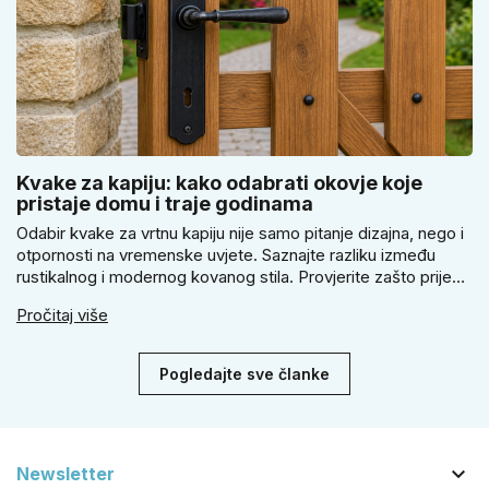
Kvake za kapiju: kako odabrati okovje koje
pristaje domu i traje godinama
Odabir kvake za vrtnu kapiju nije samo pitanje dizajna, nego i
otpornosti na vremenske uvjete. Saznajte razliku između
rustikalnog i modernog kovanog stila. Provjerite zašto prije
kupnje treba izmjeriti razmak, kako odabrati tip brave i kada
Pročitaj više
se zbog veće sigurnosti isplati odabrati kvaku s kuglom za
dom.
Pogledajte sve članke

Newsletter