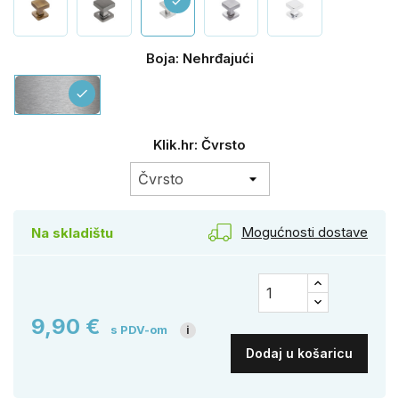
check
Boja: Nehrđajući
Nehrđajući
check
Klik.hr: Čvrsto
Mogućnosti dostave
Na skladištu
9,90 €
s PDV-om
i
Dodaj u košaricu