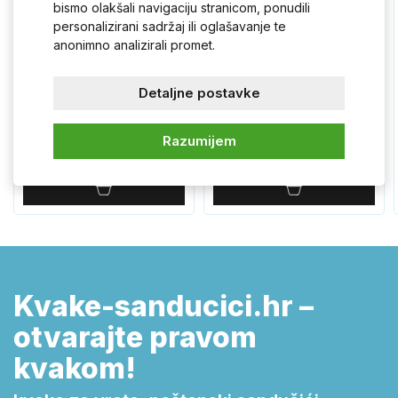
bismo olakšali navigaciju stranicom, ponudili
personalizirani sadržaj ili oglašavanje te
anonimno analizirali promet.
ELEKTRA inox hardver
LEDA H ručka od
Detaljne postavke
ENOK
nehrđajućeg čelika LNOK
Razumijem
10,90 €
10,90 €
Kvake-sanducici.hr –
otvarajte pravom
kvakom!