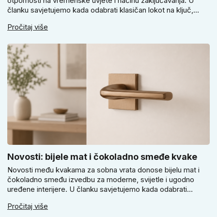
otpornosti na vremenske uvjete i načinu zaključavanja. U
članku savjetujemo kada odabrati klasičan lokot na ključ,
kada lokot na šifru, kada vodootpornu izvedbu i zašto se kod
Pročitaj više
vrtnih vrata, podruma ili vrtne kućice ne isplati voditi samo
cijenom, izgledom ili veličinom.
Novosti: bijele mat i čokoladno smeđe kvake
Novosti među kvakama za sobna vrata donose bijelu mat i
čokoladno smeđu izvedbu za moderne, svijetle i ugodno
uređene interijere. U članku savjetujemo kada odabrati
svijetlu Super SLIM kvaku, kada čokoladno smeđi Slim model
Pročitaj više
i kako birati između okrugle i kvadratne rozete prema stilu