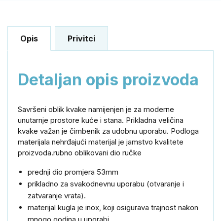
Opis
Privitci
Detaljan opis proizvoda
Savršeni
oblik
kvake
namijenjen je
za moderne
unutarnje prostore
kuće i
stana.
Prikladna
veličina
kvake
važan je
čimbenik za
udobnu
uporabu.
Podloga
materijala
nehrđajući
materijal
je
jamstvo kvalitete
proizvoda.
rubno oblikovani
dio
ručke
prednji dio promjera 53mm
prikladno
za
svakodnevnu
uporabu
(
otvaranje
i
zatvaranje
vrata
)
.
materijal kugla
je
inox, koji
osigurava
trajnost
nakon
mnogo
godina
u
uporabi
.