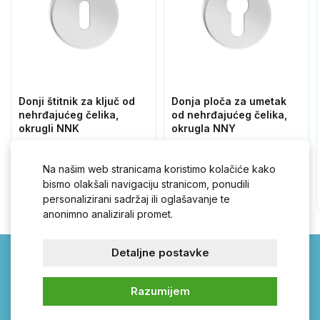
Donji štitnik za ključ od
Donja ploča za umetak
nehrđajućeg čelika,
od nehrđajućeg čelika,
okrugli NNK
okrugla NNY
2,70 €
2,70 €
Na našim web stranicama koristimo kolačiće kako
bismo olakšali navigaciju stranicom, ponudili
personalizirani sadržaj ili oglašavanje te
anonimno analizirali promet.
Detaljne postavke
Kvake-sanducici.hr –
Razumijem
otvarajte pravom