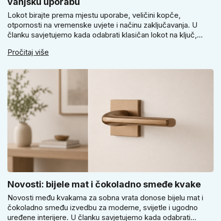
vanjsku uporabu
Lokot birajte prema mjestu uporabe, veličini kopče,
otpornosti na vremenske uvjete i načinu zaključavanja. U
članku savjetujemo kada odabrati klasičan lokot na ključ,
kada lokot na šifru, kada vodootpornu izvedbu i zašto se kod
Pročitaj više
vrtnih vrata, podruma ili vrtne kućice ne isplati voditi samo
cijenom, izgledom ili veličinom.
Novosti: bijele mat i čokoladno smeđe kvake
Novosti među kvakama za sobna vrata donose bijelu mat i
čokoladno smeđu izvedbu za moderne, svijetle i ugodno
uređene interijere. U članku savjetujemo kada odabrati