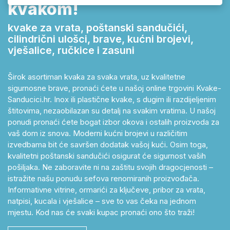
kvakom!
kvake za vrata, poštanski sandučići,
cilindrični ulošci, brave, kućni brojevi,
vješalice, ručkice i zasuni
Širok asortiman kvaka za svaka vrata, uz kvalitetne
sigurnosne brave, pronaći ćete u našoj online trgovini Kvake-
Sanducici.hr. Inox ili plastične kvake, s dugim ili razdijeljenim
štitovima, nezaobilazan su detalj na svakim vratima. U našoj
ponudi pronaći ćete bogat izbor okova i ostalih proizvoda za
vaš dom iz snova. Moderni kućni brojevi u različitim
izvedbama bit će savršen dodatak vašoj kući. Osim toga,
kvalitetni poštanski sandučići osigurat će sigurnost vaših
pošiljaka. Ne zaboravite ni na zaštitu svojih dragocjenosti –
istražite našu ponudu sefova renomiranih proizvođača.
Informativne vitrine, ormarići za ključeve, pribor za vrata,
natpisi, kucala i vješalice – sve to vas čeka na jednom
mjestu. Kod nas će svaki kupac pronaći ono što traži!