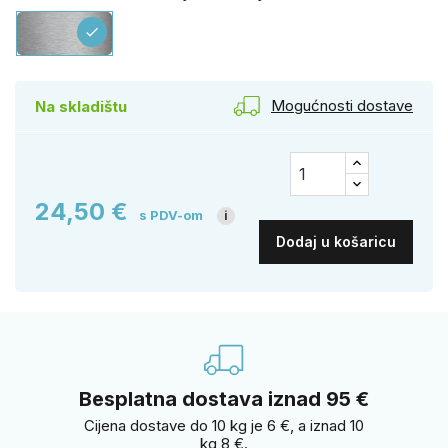
Nehrđajući
check
Mogućnosti dostave
Na skladištu
24,50 €
s PDV-om
i
Dodaj u košaricu
Besplatna dostava iznad 95 €
Cijena dostave do 10 kg je 6 €, a iznad 10
kg 8 €.