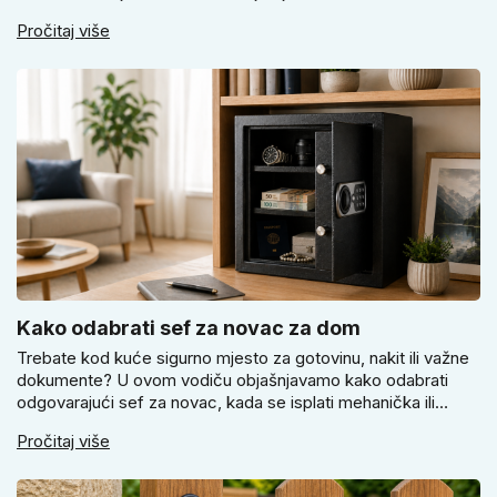
svijetlu Super SLIM kvaku, kada čokoladno smeđi Slim model
Pročitaj više
i kako birati između okrugle i kvadratne rozete prema stilu
vrata i prostoru.
Kako odabrati sef za novac za dom
Trebate kod kuće sigurno mjesto za gotovinu, nakit ili važne
dokumente? U ovom vodiču objašnjavamo kako odabrati
odgovarajući sef za novac, kada se isplati mehanička ili
elektronička brava i zašto je pravilno pričvršćivanje ključno
Pročitaj više
za stvarnu sigurnost. Dobit ćete praktične savjete za odabir
veličine i montažu.