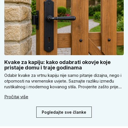
Kvake za kapiju: kako odabrati okovje koje
pristaje domu i traje godinama
Odabir kvake za vrtnu kapiju nije samo pitanje dizajna, nego i
otpornosti na vremenske uvjete. Saznajte razliku između
rustikalnog i modernog kovanog stila. Provjerite zašto prije
kupnje treba izmjeriti razmak, kako odabrati tip brave i kada
Pročitaj više
se zbog veće sigurnosti isplati odabrati kvaku s kuglom za
dom.
Pogledajte sve članke