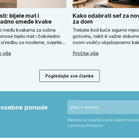
ti: bijele mat i
Kako odabrati sef za no
ladno smeđe kvake
za dom
i među kvakama za sobna
Trebate kod kuće sigurno mjes
onose bijelu mat i čokoladno
gotovinu, nakit ili važne dokum
izvedbu za moderne, svijetle i
ovom vodiču objašnjavamo ka
 uređene interijere. U članku
odabrati odgovarajući sef za n
j više
Pročitaj više
jemo kada odabrati svijetlu
kada se isplati mehanička ili
SLIM kvaku, kada čokoladno
elektronička brava i zašto je pr
lim model i kako birati između
pričvršćivanje ključno za stvar
 i kvadratne rozete prema stilu
sigurnost. Dobit ćete praktične
Pogledajte sve članke
 prostoru.
savjete za odabir veličine i mon
i posebne ponude
Možete se odjaviti u bilo kojem trenut
u pravnoj obavijesti.