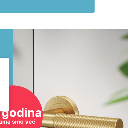
 godina
ama smo već