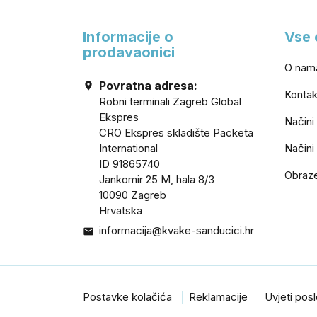
Informacije o
Vse 
prodavaonici
O nam
Povratna adresa:

Kontak
Robni terminali Zagreb Global
Ekspres
Načini
CRO Ekspres skladište Packeta
International
Načini
ID 91865740
Obraz
Jankomir 25 M, hala 8/3
10090 Zagreb
Hrvatska
informacija@kvake-sanducici.hr

Postavke kolačića
Reklamacije
Uvjeti pos