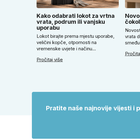
Kako odabrati lokot za vrtna
Novos
vrata, podrum ili vanjsku
čoko
uporabu
Novost
Lokot birajte prema mjestu uporabe,
vrata d
veličini kopče, otpornosti na
smeđu 
vremenske uvjete i načinu
ugodno
Pročita
zaključavanja. U članku savjetujemo
savjetu
Pročitaj više
kada odabrati klasičan lokot na ključ,
Super 
kada lokot na šifru, kada vodootpornu
smeđi S
izvedbu i zašto se kod vrtnih vrata,
okrugle
podruma ili vrtne kućice ne isplati
vrata i
voditi samo cijenom, izgledom ili
veličinom.
Pratite naše najnovije vijesti 