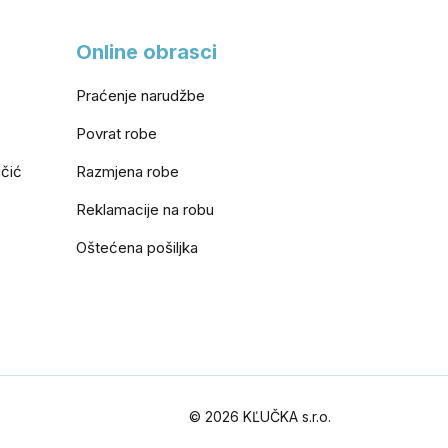
Online obrasci
Praćenje narudžbe
Povrat robe
učić
Razmjena robe
Reklamacije na robu
Oštećena pošiljka
© 2026 KĽUČKA s.r.o.