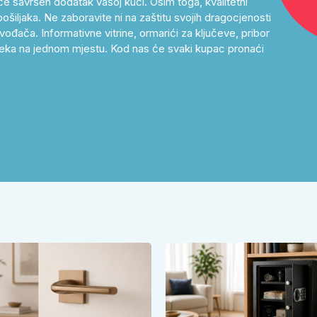
će savršen dodatak vašoj kući. Osim toga, kvalitetni
ošiljaka. Ne zaboravite ni na zaštitu svojih dragocjenosti
ođača. Informativne vitrine, ormarići za ključeve, pribor
as čeka na jednom mjestu. Kod nas će svaki kupac pronaći