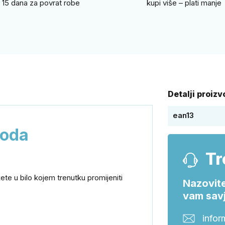
15 dana za povrat robe
kupi više – plati manje
Detalji proiz
ean13
voda
Tr
ete u bilo kojem trenutku promijeniti
Nazovite
vam savj
infor