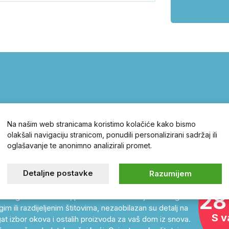
hr – otvarajte
Na našim web stranicama koristimo kolačiće kako bismo
olakšali navigaciju stranicom, ponudili personalizirani sadržaj ili
oglašavanje te anonimno analizirali promet.
 cilindrični ulošci, brave, kućni brojevi,
Detaljne postavke
Razumijem
28
ne sigurnosne brave, pronaći ćete u našoj online trgovini
im ili razdijeljenim štitovima, nezaobilazan su detalj na
S v
at izbor okova i ostalih proizvoda za vaš dom iz snova.