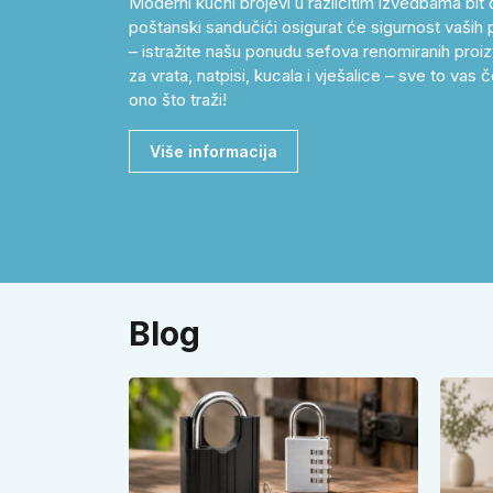
Moderni kućni brojevi u različitim izvedbama bit 
poštanski sandučići osigurat će sigurnost vaših p
– istražite našu ponudu sefova renomiranih proizv
za vrata, natpisi, kucala i vješalice – sve to v
ono što traži!
Više informacija
Blog