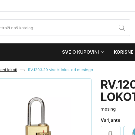
SVE O KUPOVINI
KORISNE
eni lokoti
RV.1203.20 viseći lokot od mesinga
RV.12
LOKO
mesing
Varijante