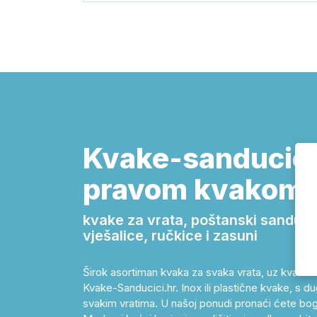
Kvake-sanducici.
pravom kvakom!
kvake za vrata, poštanski sandučići,
vješalice, ručkice i zasuni
Širok asortiman kvaka za svaka vrata, uz kvalitet
Kvake-Sanducici.hr. Inox ili plastične kvake, s dug
svakim vratima. U našoj ponudi pronaći ćete bog