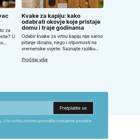
vac
Kvake za kapiju: kako
odabrati okovje koje pristaje
domu i traje godinama
to za
Odabir kvake za vrtnu kapiju nije samo
ente? U
pitanje dizajna, nego i otpornosti na
ko
vremenske uvjete. Saznajte razliku
ovac,
između rustikalnog i modernog
Pročitaj više
kovanog stila. Provjerite zašto prije
avilno
kupnje treba izmjeriti razmak, kako
nu
odabrati tip brave i kada se zbog
veće sigurnosti isplati odabrati kvaku
tažu.
s kuglom za dom.
ku. U tu svrhu, molimo pronađite kontaktne podatke