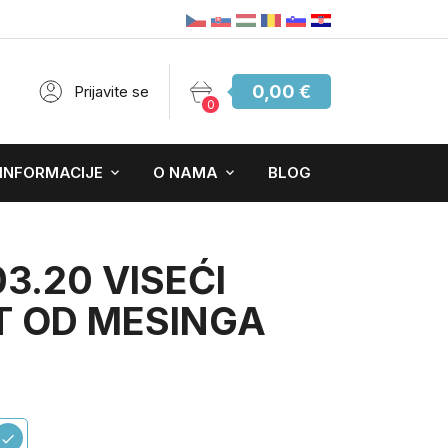
0,00 €
Prijavite se
0
 INFORMACIJE
O NAMA
BLOG
03.20 VISEĆI
T OD MESINGA
check