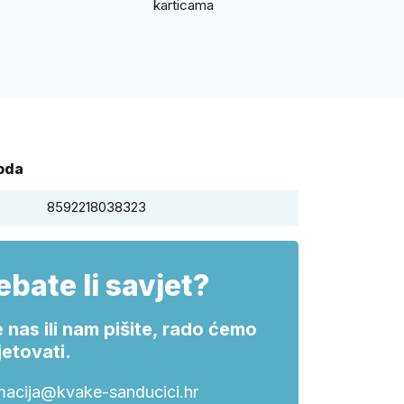
karticama
voda
8592218038323
ebate li savjet?
 nas ili nam pišite, rado ćemo
etovati.
macija@kvake-sanducici.hr