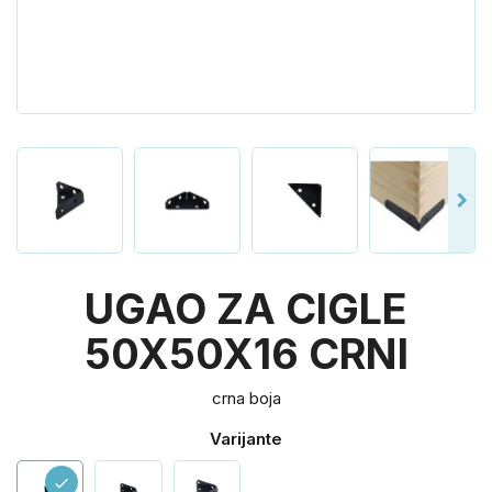
UGAO ZA CIGLE
50X50X16 CRNI
crna boja
Varijante
check