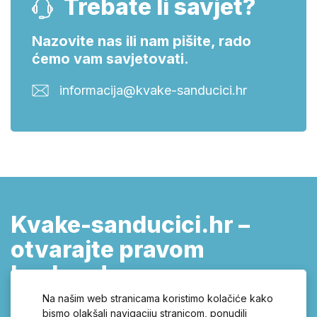
Trebate li savjet?
Nazovite nas ili nam pišite, rado
ćemo vam savjetovati.
informacija@kvake-sanducici.hr
Kvake-sanducici.hr –
otvarajte pravom
kvakom!
kvake za vrata, poštanski sandučići,
Na našim web stranicama koristimo kolačiće kako
bismo olakšali navigaciju stranicom, ponudili
cilindrični ulošci, brave, kućni brojevi,