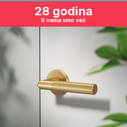
28 godina
S vama smo već