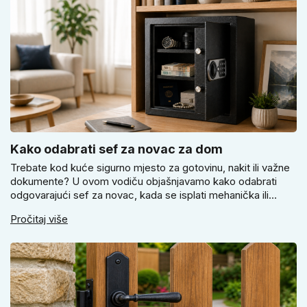
Kako odabrati sef za novac za dom
Trebate kod kuće sigurno mjesto za gotovinu, nakit ili važne
dokumente? U ovom vodiču objašnjavamo kako odabrati
odgovarajući sef za novac, kada se isplati mehanička ili
elektronička brava i zašto je pravilno pričvršćivanje ključno
Pročitaj više
za stvarnu sigurnost. Dobit ćete praktične savjete za odabir
veličine i montažu.