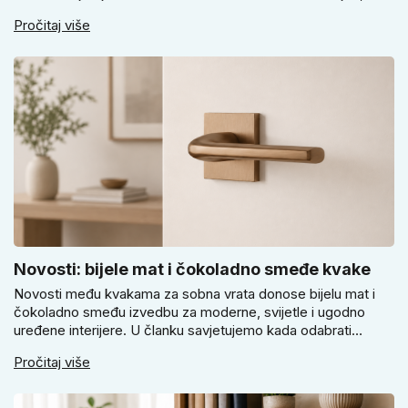
kada lokot na šifru, kada vodootpornu izvedbu i zašto se kod
Pročitaj više
vrtnih vrata, podruma ili vrtne kućice ne isplati voditi samo
cijenom, izgledom ili veličinom.
Novosti: bijele mat i čokoladno smeđe kvake
Novosti među kvakama za sobna vrata donose bijelu mat i
čokoladno smeđu izvedbu za moderne, svijetle i ugodno
uređene interijere. U članku savjetujemo kada odabrati
svijetlu Super SLIM kvaku, kada čokoladno smeđi Slim model
Pročitaj više
i kako birati između okrugle i kvadratne rozete prema stilu
vrata i prostoru.