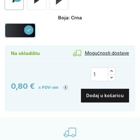
Boja: Crna
Crna
check
Mogućnosti dostave
Na skladištu
0,80 €
s PDV-om
i
Dodaj u košaricu