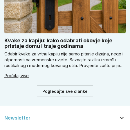
Kvake za kapiju: kako odabrati okovje koje
pristaje domu i traje godinama
Odabir kvake za vrtnu kapiju nije samo pitanje dizajna, nego i
otpornosti na vremenske uvjete. Saznajte razliku između
rustikalnog i modernog kovanog stila. Provjerite zašto prije
kupnje treba izmjeriti razmak, kako odabrati tip brave i kada
Pročitaj više
se zbog veće sigurnosti isplati odabrati kvaku s kuglom za
dom.
Pogledajte sve članke

Newsletter