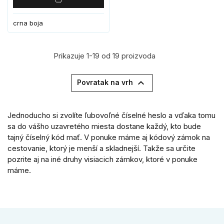
crna boja
Prikazuje 1-19 od 19 proizvoda

Povratak na vrh
Jednoducho si zvolíte ľubovoľné číselné heslo a vďaka tomu
sa do vášho uzavretého miesta dostane každý, kto bude
tajný číselný kód mať. V ponuke máme aj kódový zámok na
cestovanie, ktorý je menší a skladnejší. Takže sa určite
pozrite aj na iné druhy visiacich zámkov, ktoré v ponuke
máme.