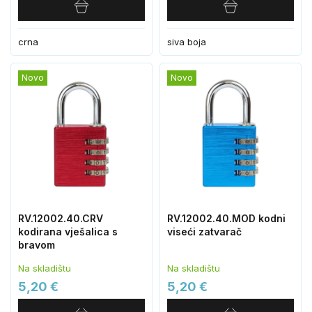
crna
siva boja
Novo
Novo
RV.12002.40.CRV
RV.12002.40.MOD kodni
kodirana vješalica s ​​
viseći zatvarač
bravom
Na skladištu
Na skladištu
5,20 €
5,20 €