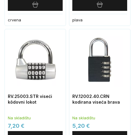
crvena
plava
RV.25003.STR viseći
RV.12002.40.CRN
kôdovni lokot
kodirana viseća brava
Na skladištu
Na skladištu
7,20 €
5,20 €