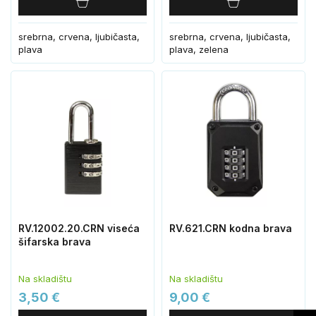
srebrna, crvena, ljubičasta,
srebrna, crvena, ljubičasta,
plava
plava, zelena
RV.12002.20.CRN viseća
RV.621.CRN kodna brava
šifarska brava
Na skladištu
Na skladištu
3,50 €
9,00 €