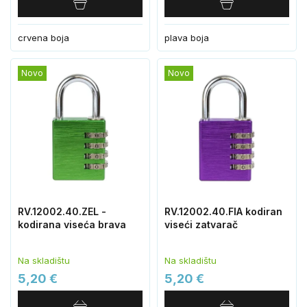
crvena boja
plava boja
Novo
Novo
RV.12002.40.ZEL -
RV.12002.40.FIA kodiran
kodirana viseća brava
viseći zatvarač
Na skladištu
Na skladištu
5,20 €
5,20 €