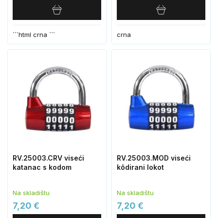
```html crna ```
crna
RV.25003.CRV viseći
RV.25003.MOD viseći
katanac s kodom
kôdirani lokot
Na skladištu
Na skladištu
7,20 €
7,20 €