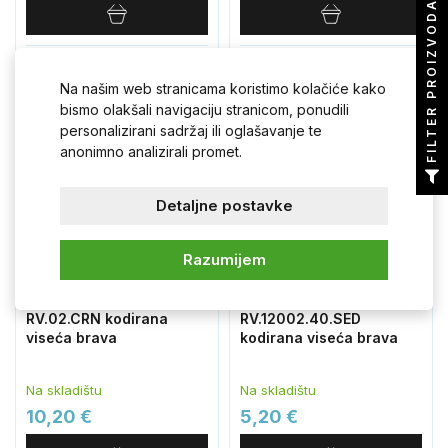
FILTER PROIZVODA
crna
crna
Na našim web stranicama koristimo kolačiće kako
bismo olakšali navigaciju stranicom, ponudili
Novo
personalizirani sadržaj ili oglašavanje te
anonimno analizirali promet.
Detaljne postavke
Razumijem
RV.02.CRN kodirana
RV.12002.40.SED
viseća brava
kodirana viseća brava
Na skladištu
Na skladištu
10,20 €
5,20 €