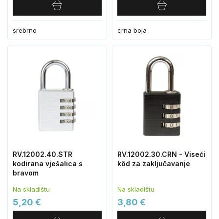
srebrno
crna boja
RV.12002.40.STR
RV.12002.30.CRN - Viseći
kodirana vješalica s
kôd za zaključavanje
bravom
Na skladištu
Na skladištu
5,20 €
3,80 €