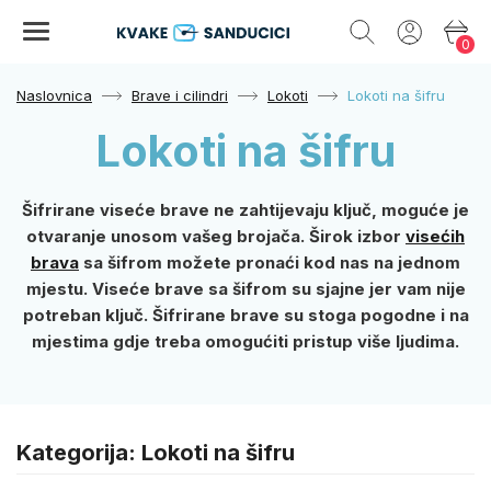
0
Naslovnica
Brave i cilindri
Lokoti
Lokoti na šifru
Lokoti na šifru
Šifrirane viseće brave ne zahtijevaju ključ, moguće je
otvaranje unosom vašeg brojača. Širok izbor
visećih
brava
sa šifrom možete pronaći kod nas na jednom
mjestu. Viseće brave sa šifrom su sjajne jer vam nije
potreban ključ. Šifrirane brave su stoga pogodne i na
mjestima gdje treba omogućiti pristup više ljudima.
Kategorija: Lokoti na šifru