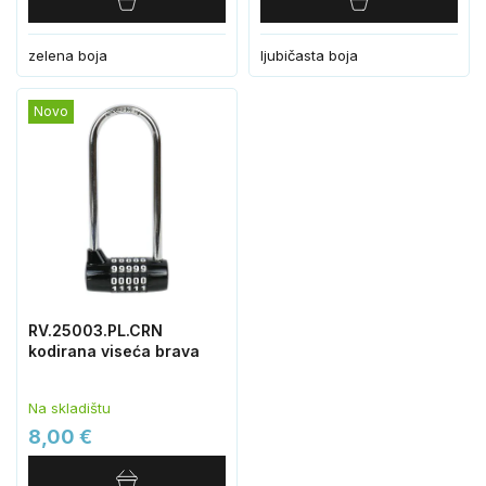
zelena boja
ljubičasta boja
Novo
RV.25003.PL.CRN
kodirana viseća brava
Na skladištu
8,00 €