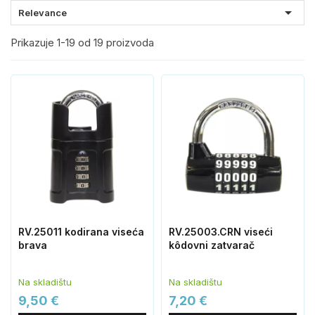

Relevance
Prikazuje 1-19 od 19 proizvoda
RV.25011 kodirana viseća
RV.25003.CRN viseći
brava
kôdovni zatvarač
Na skladištu
Na skladištu
9,50 €
7,20 €