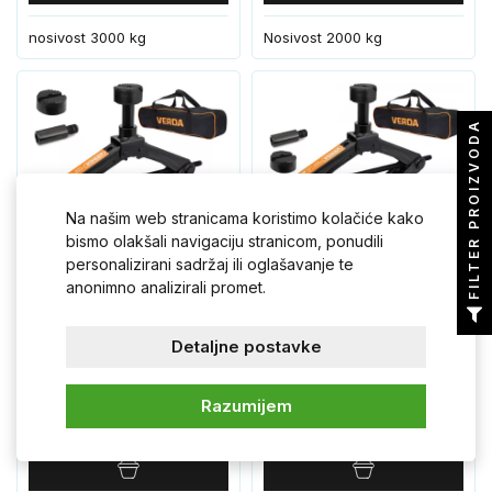
nosivost 3000 kg
Nosivost 2000 kg
FILTER PROIZVODA
Na našim web stranicama koristimo kolačiće kako
bismo olakšali navigaciju stranicom, ponudili
personalizirani sadržaj ili oglašavanje te
anonimno analizirali promet.
D4569 trapezoidni
D4570 trapezni dizalica
dizalica s praktičnom
2T s teleskopskim
Detaljne postavke
navlakom 2T
ključem i futrolom
Na skladištu
Na skladištu
Razumijem
27,80 €
33,50 €