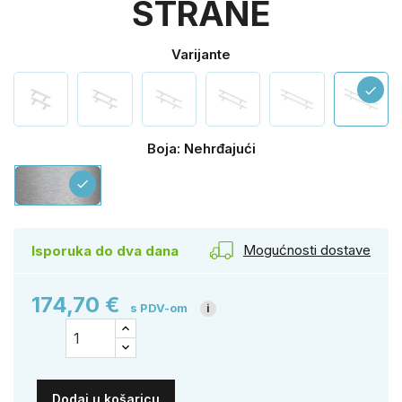
STRANE
Varijante
check
Boja: Nehrđajući
Nehrđajući
check
Mogućnosti dostave
Isporuka do dva dana
174,70 €
s PDV-om
i
Dodaj u košaricu