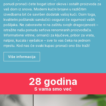
ponudi pronaći ćete bogat izbor okova i ostalih proizvoda za
vaš dom iz snova. Moderni kućni brojevi u različitim
izvedbama bit će savršen dodatak vašoj kući. Osim toga,
kvalitetni poštanski sandučići osigurat će sigurnost vaših
pošiljaka. Ne zaboravite ni na zaštitu svojih dragocjenosti –
istražite našu ponudu sefova renomiranih proizvođača.
Informativne vitrine, ormarići za ključeve, pribor za vrata,
natpisi, kucala i vješalice – sve to vas čeka na jednom
mjestu. Kod nas će svaki kupac pronaći ono što traži!
Više informacija
28 godina
S vama smo već