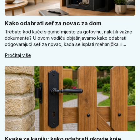
Kako odabrati sef za novac za dom
Trebate kod kuće sigurno mjesto za gotovinu, nakit ili važne
dokumente? U ovom vodiču objašnjavamo kako odabrati
odgovarajući sef za novac, kada se isplati mehanička ili
elektronička brava i zašto je pravilno pričvršćivanje ključno
Pročitaj više
za stvarnu sigurnost. Dobit ćete praktične savjete za odabir
veličine i montažu.
Kvake za kapiju: kako odabrati okovje koje