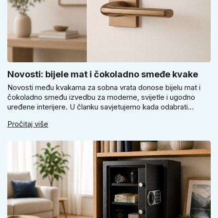
Novosti: bijele mat i čokoladno smeđe kvake
Novosti među kvakama za sobna vrata donose bijelu mat i
čokoladno smeđu izvedbu za moderne, svijetle i ugodno
uređene interijere. U članku savjetujemo kada odabrati
svijetlu Super SLIM kvaku, kada čokoladno smeđi Slim model
Pročitaj više
i kako birati između okrugle i kvadratne rozete prema stilu
vrata i prostoru.