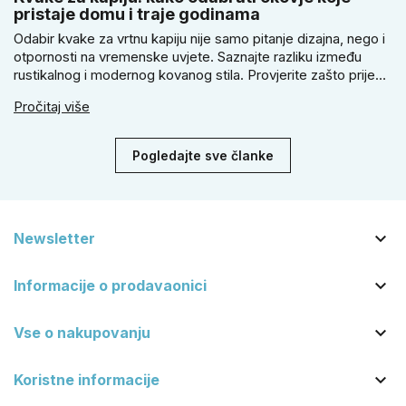
pristaje domu i traje godinama
Odabir kvake za vrtnu kapiju nije samo pitanje dizajna, nego i
otpornosti na vremenske uvjete. Saznajte razliku između
rustikalnog i modernog kovanog stila. Provjerite zašto prije
kupnje treba izmjeriti razmak, kako odabrati tip brave i kada
Pročitaj više
se zbog veće sigurnosti isplati odabrati kvaku s kuglom za
dom.
Pogledajte sve članke

Newsletter

Informacije o prodavaonici

Vse o nakupovanju

Koristne informacije