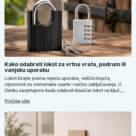
Kako odabrati lokot za vrtna vrata, podrum ili
vanjsku uporabu
Lokot birajte prema mjestu uporabe, veličini kopče,
otpornosti na vremenske uvjete i načinu zaključavanja. U
članku savjetujemo kada odabrati klasičan lokot na ključ,
kada lokot na šifru, kada vodootpornu izvedbu i zašto se kod
Pročitaj više
vrtnih vrata, podruma ili vrtne kućice ne isplati voditi samo
cijenom, izgledom ili veličinom.