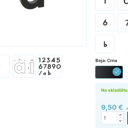
Boja: Crna
Cr
check
Na skladištu
9,50 €