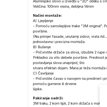
Aluminijsko slovo u izvedbi u "3D" obliku s 
Veličina: 100mm visina, debljina 14mm
Načini montaže:
A) Ljepljenje
- Pomoću samolepljive trake "3M original". Pr
površine.
(Na primjer fasade, unutarnji zidovi, vrata itd
jednostavna i precizna montaža.
B) Bušenje
- Pričvrstite držače za slova, izbušite 2 rupe i 
Prikladno za vrlo debele površine. Prednost
postavljanja slova unaprijed, što
stvara efektan dojam. Mana je teža montaža i
C) Čavrljanje
- Pričvrstite čavao s navojem na predmet i pr
pomoću gumene ili drvene
šipke.
Pakiranje sadrži:
3M traku, 2 kom tipli, 2 kom držača s matico