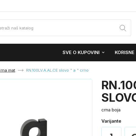
SVE O KUPOVINI
KORISNE
Crna mat
RN.100LV.A.AL.CE slovo " a " crno
RN.10
SLOVO
crna boja
Varijante