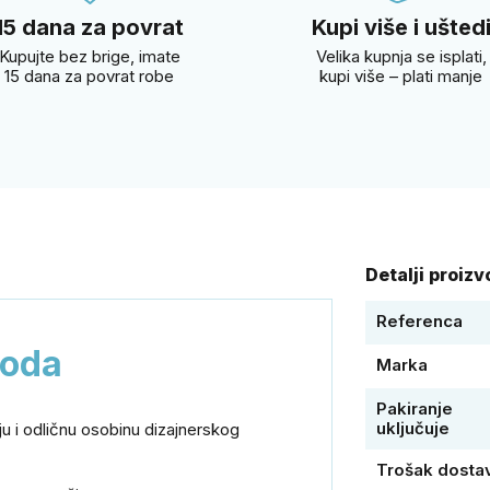
15 dana za povrat
Kupi više i ušted
Kupujte bez brige, imate
Velika kupnja se isplati,
15 dana za povrat robe
kupi više – plati manje
Detalji proiz
Referenca
voda
Marka
Pakiranje
uključuje
u i odličnu osobinu dizajnerskog
Trošak dosta