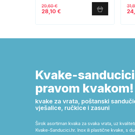
29,60 €
31,
28,10 €
24
Kvake-sanducici.
pravom kvakom!
kvake za vrata, poštanski sandučići,
vješalice, ručkice i zasuni
Širok asortiman kvaka za svaka vrata, uz kvalitet
Kvake-Sanducici.hr. Inox ili plastične kvake, s dug