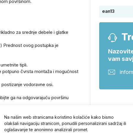
crnom površinom.
ean13
ikladno za srednje debele i glatke
Tr
...) Prednost ovog postupka je
Nazovite
vam savj
umetnite tipli.
 je potpuno čvrsta montaža i mogućnost
infor
 postizanje vodoravne osi.
ibijte ga na odgovarajuću površinu
Na našim web stranicama koristimo kolačiće kako bismo
olakšali navigaciju stranicom, ponudili personalizirani sadržaj ili
m, 2 kom čavla.
oglašavanje te anonimno analizirali promet.