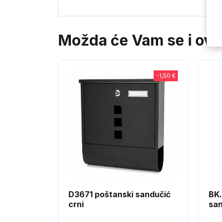
Možda će Vam se i ovo 
-1,50 €
D3671 poštanski sandučić
BK.
crni
san