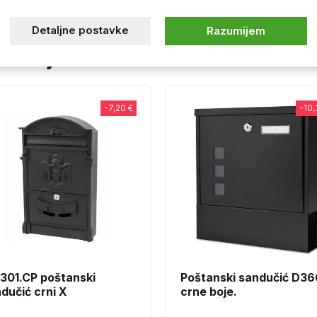
Detaljne postavke
Razumijem
svidjeti
-7,20 €
-10,
301.CP poštanski
Poštanski sandučić D3
dučić crni X
crne boje.