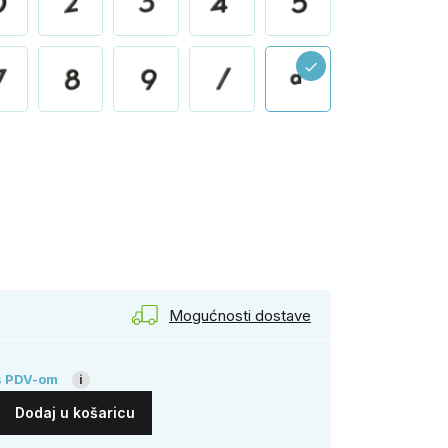
check
na
Mogućnosti dostave
s PDV-om
i
Dodaj u košaricu