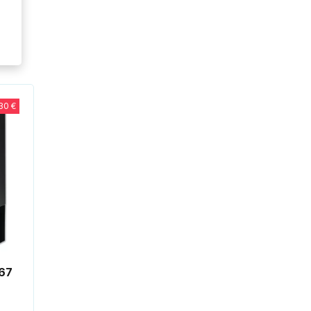
30 €
667