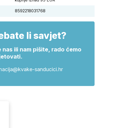
8592218031768
ebate li savjet?
 nas ili nam pišite, rado ćemo
etovati.
macija@kvake-sanducici.hr