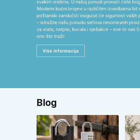
svakim vratima. U našoj ponudi pronaći ćete bog
Moderni kućni brojevi u različitim izvedbama bit 
poštanski sandučići osigurat će sigurnost vaših p
– istražite našu ponudu sefova renomiranih proizv
za vrata, natpisi, kucala i vješalice – sve to v
ono što traži!
Više informacija
Blog