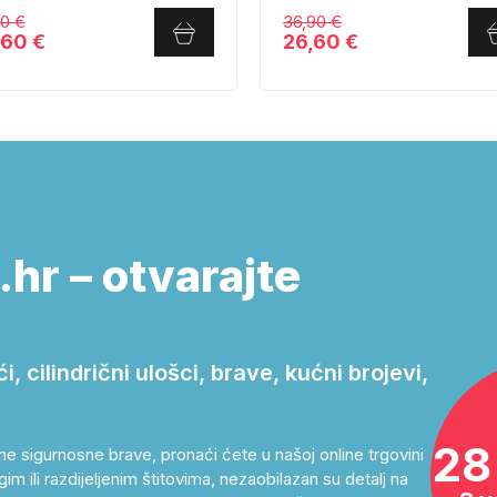
80 €
36,90 €
,60 €
26,60 €
hr – otvarajte
 cilindrični ulošci, brave, kućni brojevi,
28
ne sigurnosne brave, pronaći ćete u našoj online trgovini
im ili razdijeljenim štitovima, nezaobilazan su detalj na