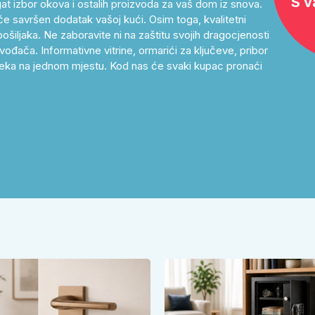
S v
at izbor okova i ostalih proizvoda za vaš dom iz snova.
će savršen dodatak vašoj kući. Osim toga, kvalitetni
ošiljaka. Ne zaboravite ni na zaštitu svojih dragocjenosti
ođača. Informativne vitrine, ormarići za ključeve, pribor
as čeka na jednom mjestu. Kod nas će svaki kupac pronaći