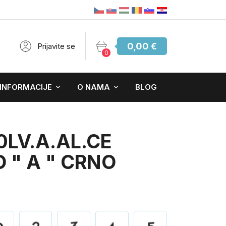
0,00 €
Prijavite se
0
 INFORMACIJE
O NAMA
BLOG
0LV.A.AL.CE
 " A " CRNO