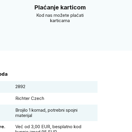
i
Plaćanje karticom
Kod nas možete plaćati
karticama
voda
2892
Richter Czech
Brojilo 1 komad, potrebni spojni
materijal
ve.
Već od 3,00 EUR, besplatno kod
kupnje iznad 95 EUR