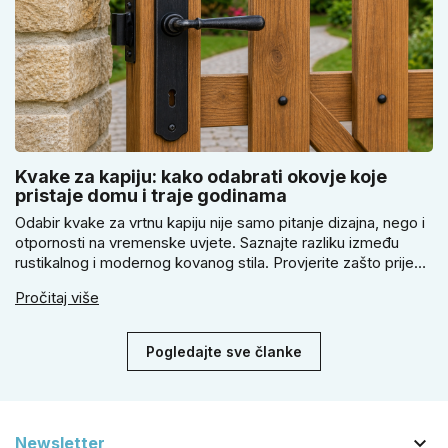
Kvake za kapiju: kako odabrati okovje koje
pristaje domu i traje godinama
Odabir kvake za vrtnu kapiju nije samo pitanje dizajna, nego i
otpornosti na vremenske uvjete. Saznajte razliku između
rustikalnog i modernog kovanog stila. Provjerite zašto prije
kupnje treba izmjeriti razmak, kako odabrati tip brave i kada
Pročitaj više
se zbog veće sigurnosti isplati odabrati kvaku s kuglom za
dom.
Pogledajte sve članke

Newsletter