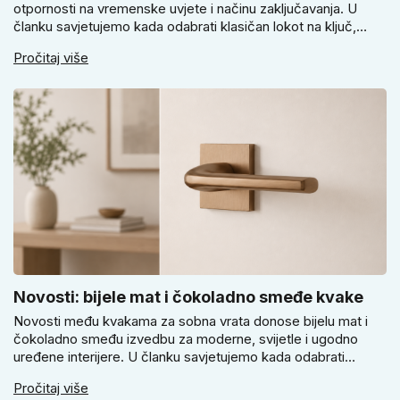
otpornosti na vremenske uvjete i načinu zaključavanja. U
članku savjetujemo kada odabrati klasičan lokot na ključ,
kada lokot na šifru, kada vodootpornu izvedbu i zašto se kod
Pročitaj više
vrtnih vrata, podruma ili vrtne kućice ne isplati voditi samo
cijenom, izgledom ili veličinom.
Novosti: bijele mat i čokoladno smeđe kvake
Novosti među kvakama za sobna vrata donose bijelu mat i
čokoladno smeđu izvedbu za moderne, svijetle i ugodno
uređene interijere. U članku savjetujemo kada odabrati
svijetlu Super SLIM kvaku, kada čokoladno smeđi Slim model
Pročitaj više
i kako birati između okrugle i kvadratne rozete prema stilu