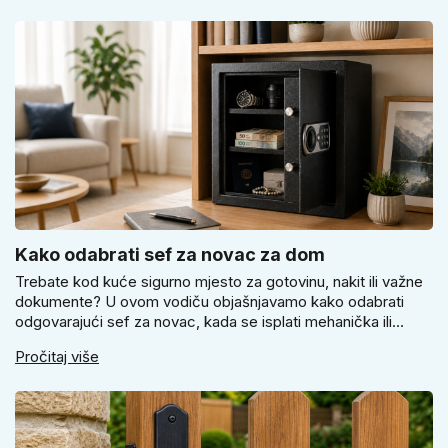
vrata i prostoru.
Kako odabrati sef za novac za dom
Trebate kod kuće sigurno mjesto za gotovinu, nakit ili važne
dokumente? U ovom vodiču objašnjavamo kako odabrati
odgovarajući sef za novac, kada se isplati mehanička ili
elektronička brava i zašto je pravilno pričvršćivanje ključno
Pročitaj više
za stvarnu sigurnost. Dobit ćete praktične savjete za odabir
veličine i montažu.