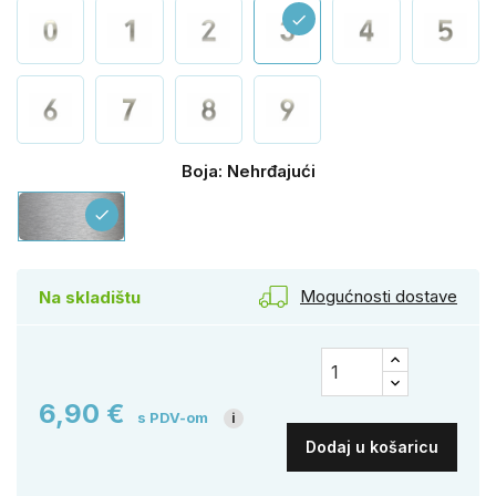
check
Boja: Nehrđajući
Nehrđajući
check
Mogućnosti dostave
Na skladištu
6,90 €
s PDV-om
i
Dodaj u košaricu