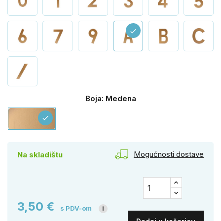
check
Boja: Medena
Medena
check
Mogućnosti dostave
Na skladištu
3,50 €
s PDV-om
i