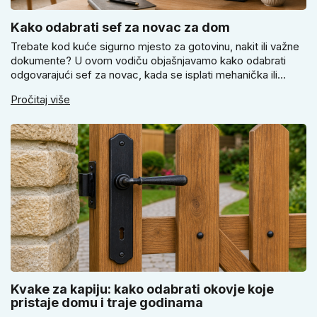
Kako odabrati sef za novac za dom
Trebate kod kuće sigurno mjesto za gotovinu, nakit ili važne
dokumente? U ovom vodiču objašnjavamo kako odabrati
odgovarajući sef za novac, kada se isplati mehanička ili
elektronička brava i zašto je pravilno pričvršćivanje ključno
Pročitaj više
za stvarnu sigurnost. Dobit ćete praktične savjete za odabir
veličine i montažu.
Kvake za kapiju: kako odabrati okovje koje
pristaje domu i traje godinama