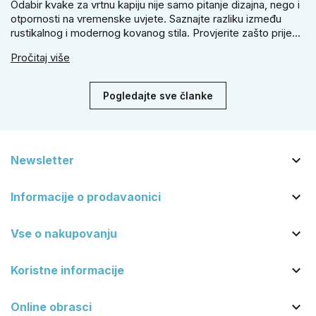
Odabir kvake za vrtnu kapiju nije samo pitanje dizajna, nego i
otpornosti na vremenske uvjete. Saznajte razliku između
rustikalnog i modernog kovanog stila. Provjerite zašto prije
kupnje treba izmjeriti razmak, kako odabrati tip brave i kada
Pročitaj više
se zbog veće sigurnosti isplati odabrati kvaku s kuglom za
dom.
Pogledajte sve članke

Newsletter

Informacije o prodavaonici

Vse o nakupovanju

Koristne informacije

Online obrasci