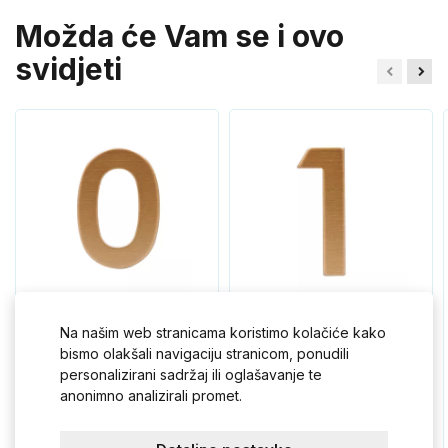
Možda će Vam se i ovo
svidjeti
Na našim web stranicama koristimo kolačiće kako
RN.75L.MD broj "0"
RN.75L.MB broj "1" 75mm
75mm medenog
mjedeni
bismo olakšali navigaciju stranicom, ponudili
personalizirani sadržaj ili oglašavanje te
anonimno analizirali promet.
3,50 €
3,50 €