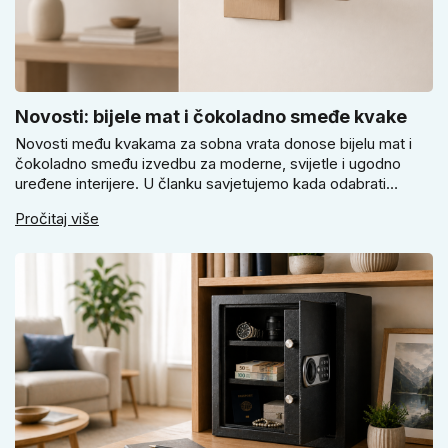
Novosti: bijele mat i čokoladno smeđe kvake
Novosti među kvakama za sobna vrata donose bijelu mat i
čokoladno smeđu izvedbu za moderne, svijetle i ugodno
uređene interijere. U članku savjetujemo kada odabrati
svijetlu Super SLIM kvaku, kada čokoladno smeđi Slim model
Pročitaj više
i kako birati između okrugle i kvadratne rozete prema stilu
vrata i prostoru.