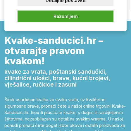
Detaljne postavke
Razumijem
Kvake-sanducici.hr –
otvarajte pravom
kvakom!
kvake za vrata, poštanski sandučići,
cilindrični ulošci, brave, kućni brojevi,
vješalice, ručkice i zasuni
Širok asortiman kvaka za svaka vrata, uz kvalitetne
sigurnosne brave, pronaći ćete u našoj online trgovini Kvake-
Sanducici.hr. Inox ili plastične kvake, s dugim ili razdijeljenim
štitovima, nezaobilazan su detalj na svakim vratima. U našoj
ponudi pronaći ćete bogat izbor okova i ostalih proizvoda za