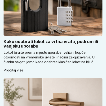
Kako odabrati lokot za vrtna vrata, podrum ili
vanjsku uporabu
Lokot birajte prema mjestu uporabe, veličini kopče,
otpornosti na vremenske uvjete i načinu zaključavanja. U
članku savjetujemo kada odabrati klasičan lokot na ključ,
kada lokot na šifru, kada vodootpornu izvedbu i zašto se kod
Pročitaj više
vrtnih vrata, podruma ili vrtne kućice ne isplati voditi samo
cijenom, izgledom ili veličinom.