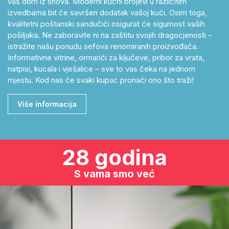
vaš dom iz snova. Moderni kućni brojevi u različitim
izvedbama bit će savršen dodatak vašoj kući. Osim toga,
kvalitetni poštanski sandučići osigurat će sigurnost vaših
pošiljaka. Ne zaboravite ni na zaštitu svojih dragocjenosti –
istražite našu ponudu sefova renomiranih proizvođača.
Informativne vitrine, ormarići za ključeve, pribor za vrata,
natpisi, kucala i vješalice – sve to vas čeka na jednom
mjestu. Kod nas će svaki kupac pronaći ono što traži!
Više informacija
28 godina
S vama smo već