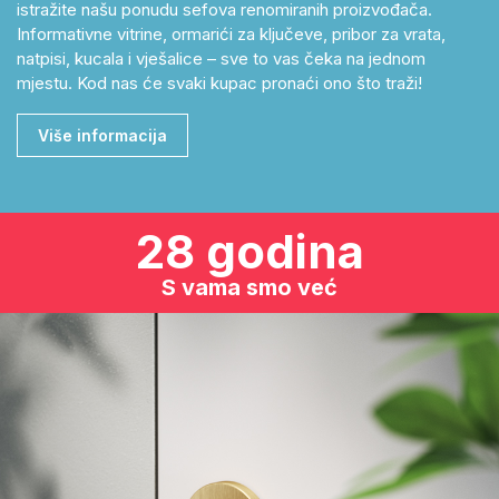
istražite našu ponudu sefova renomiranih proizvođača.
Informativne vitrine, ormarići za ključeve, pribor za vrata,
natpisi, kucala i vješalice – sve to vas čeka na jednom
mjestu. Kod nas će svaki kupac pronaći ono što traži!
Više informacija
28 godina
S vama smo već