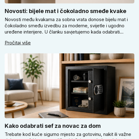
Novosti: bijele mat i čokoladno smeđe kvake
Novosti među kvakama za sobna vrata donose bijelu mat i
čokoladno smeđu izvedbu za moderne, svijetle i ugodno
uređene interijere. U članku savjetujemo kada odabrati
svijetlu Super SLIM kvaku, kada čokoladno smeđi Slim model
Pročitaj više
i kako birati između okrugle i kvadratne rozete prema stilu
vrata i prostoru.
Kako odabrati sef za novac za dom
Trebate kod kuće sigurno mjesto za gotovinu, nakit ili važne