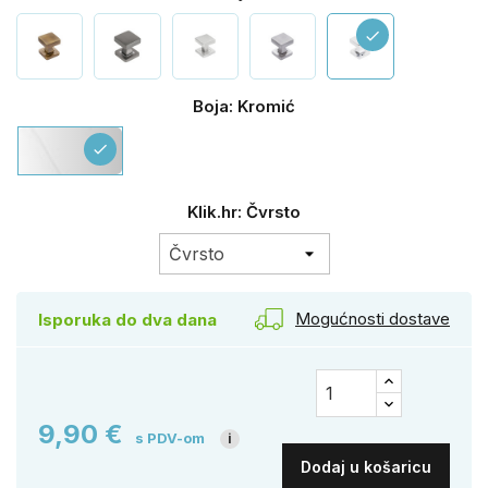
check
Boja: Kromić
Kromić
check
Klik.hr: Čvrsto
Mogućnosti dostave
Isporuka do dva dana
9,90 €
s PDV-om
i
Dodaj u košaricu