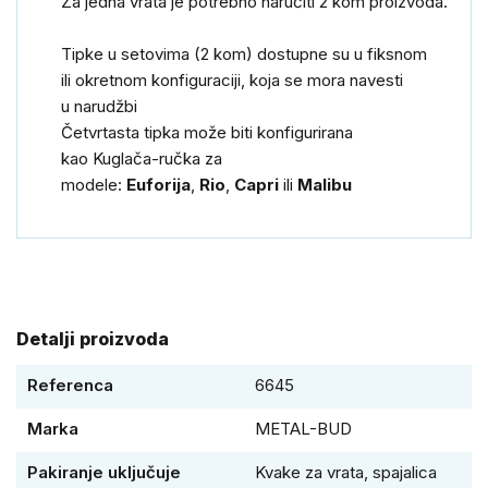
Za
jedna
vrata
je potrebno naručiti
2 kom
proizvoda.
Tipke
u
setovima
(2 kom
) dostupne su u
fiksnom
ili
okretnom
konfiguraciji
,
koja se mora
navesti
u
narudžbi
Četvrtasta
tipka
može biti konfigurirana
kao
Kuglača
-
ručka
za
modele
:
Euforija
,
Rio
,
Capri
ili
Malibu
Detalji proizvoda
Referenca
6645
Marka
METAL-BUD
Pakiranje uključuje
Kvake za vrata, spajalica