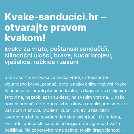
Kvake-sanducici.hr –
otvarajte pravom
kvakom!
kvake za vrata, poštanski sandučići,
cilindrični ulošci, brave, kućni brojevi,
vješalice, ručkice i zasuni
Širok asortiman kvaka za svaka vrata, uz kvalitetne
sigurnosne brave, pronaći ćete u našoj online trgovini Kvake-
Sanducici.hr. Inox ili plastične kvake, s dugim ili razdijeljenim
štitovima, nezaobilazan su detalj na svakim vratima. U našoj
ponudi pronaći ćete bogat izbor okova i ostalih proizvoda za
vaš dom iz snova. Moderni kućni brojevi u različitim
izvedbama bit će savršen dodatak vašoj kući. Osim toga,
kvalitetni poštanski sandučići osigurat će sigurnost vaših
pošiljaka. Ne zaboravite ni na zaštitu svojih dragocjenosti –