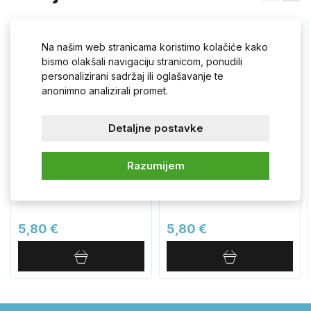
Na našim web stranicama koristimo kolačiće kako
bismo olakšali navigaciju stranicom, ponudili
personalizirani sadržaj ili oglašavanje te
anonimno analizirali promet.
Detaljne postavke
Razumijem
Donja ploča za ključ krom
Donji poklopac za uložak,
SZZCK
kromirani SZZCY.
5,80 €
5,80 €