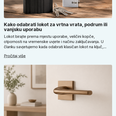
Kako odabrati lokot za vrtna vrata, podrum ili
vanjsku uporabu
Lokot birajte prema mjestu uporabe, veličini kopče,
otpornosti na vremenske uvjete i načinu zaključavanja. U
članku savjetujemo kada odabrati klasičan lokot na ključ,
kada lokot na šifru, kada vodootpornu izvedbu i zašto se kod
Pročitaj više
vrtnih vrata, podruma ili vrtne kućice ne isplati voditi samo
cijenom, izgledom ili veličinom.