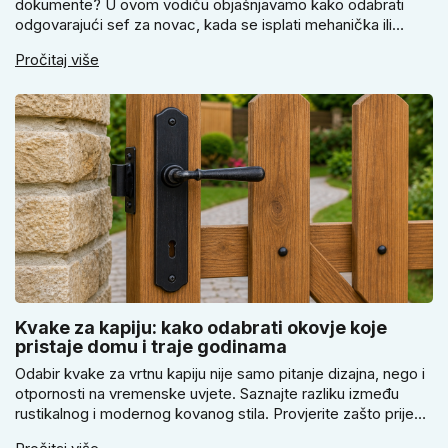
dokumente? U ovom vodiču objašnjavamo kako odabrati
odgovarajući sef za novac, kada se isplati mehanička ili
elektronička brava i zašto je pravilno pričvršćivanje ključno
Pročitaj više
za stvarnu sigurnost. Dobit ćete praktične savjete za odabir
veličine i montažu.
Kvake za kapiju: kako odabrati okovje koje
pristaje domu i traje godinama
Odabir kvake za vrtnu kapiju nije samo pitanje dizajna, nego i
otpornosti na vremenske uvjete. Saznajte razliku između
rustikalnog i modernog kovanog stila. Provjerite zašto prije
kupnje treba izmjeriti razmak, kako odabrati tip brave i kada