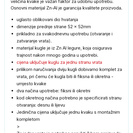
veličina
kvake
je važan
faktor za
udobnu
upotrebu.
Osnovni
materijal
Zn
-Al
je
garancija kvalitete
proizvoda.
uglasto oblikovani
dio
hvatanja
dimenzije prednje strane 52 x 52mm
prikladno
za
svakodnevnu
upotrebu
(
otvaranje
i
zatvaranje
vrata
)
.
materijal kugle
je
iz Zn Al legure, koja
osigurava
trajnost
nakon
mnogo
godina
u
upotrebi
.
cijena
uključuje
kuglu za jednu stranu vrata
prilikom naručivanja dviju kugli dobivamo komplet za
vrata, pri čemu će kugla biti ili fiksna ili okretna -
umjesto kvake
dva načina upotrebe: fiksni ili okretni
kod okretnog načina potrebno je specificirati stranu
otvaranja: desnu ili lijevu
Jedinična
cijena uključuje
jednu kvaku
s montažnim
kompletom
>