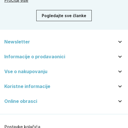
Pročitaj više
se zbog veće sigurnosti isplati odabrati kvaku s kuglom za
dom.
Pogledajte sve članke

Newsletter

Informacije o prodavaonici

Vse o nakupovanju

Koristne informacije

Online obrasci
Postavke kolačića