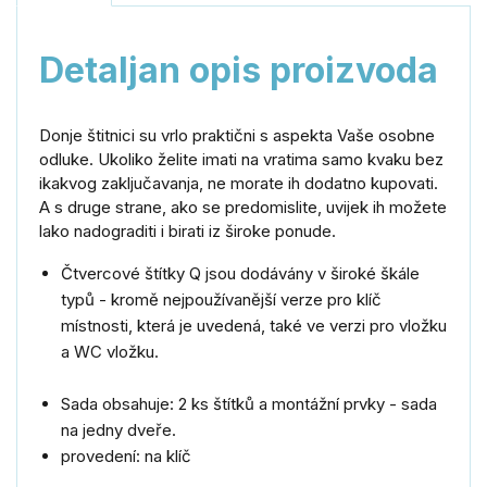
Detaljan opis proizvoda
Donje štitnici su vrlo praktični s aspekta Vaše osobne
odluke. Ukoliko želite imati na vratima samo kvaku bez
ikakvog zaključavanja, ne morate ih dodatno kupovati.
A s druge strane, ako se predomislite, uvijek ih možete
lako nadograditi i birati iz široke ponude.
Čtvercové štítky Q jsou dodávány v široké škále
typů - kromě nejpoužívanější verze pro klíč
místnosti, která je uvedená, také ve verzi pro vložku
a WC vložku.
Sada obsahuje: 2 ks štítků a montážní prvky - sada
na jedny dveře.
provedení: na klíč