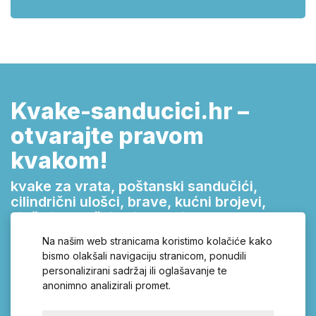
Kvake-sanducici.hr –
otvarajte pravom
kvakom!
kvake za vrata, poštanski sandučići,
cilindrični ulošci, brave, kućni brojevi,
vješalice, ručkice i zasuni
Na našim web stranicama koristimo kolačiće kako
Širok asortiman kvaka za svaka vrata, uz kvalitetne
bismo olakšali navigaciju stranicom, ponudili
sigurnosne brave, pronaći ćete u našoj online trgovini Kvake-
personalizirani sadržaj ili oglašavanje te
Sanducici.hr. Inox ili plastične kvake, s dugim ili razdijeljenim
anonimno analizirali promet.
štitovima, nezaobilazan su detalj na svakim vratima. U našoj
ponudi pronaći ćete bogat izbor okova i ostalih proizvoda za