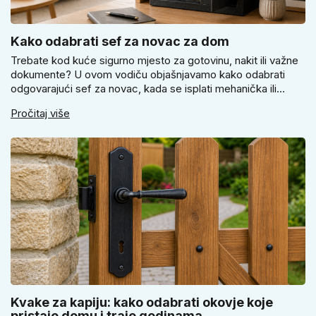
Kako odabrati sef za novac za dom
Trebate kod kuće sigurno mjesto za gotovinu, nakit ili važne
dokumente? U ovom vodiču objašnjavamo kako odabrati
odgovarajući sef za novac, kada se isplati mehanička ili
elektronička brava i zašto je pravilno pričvršćivanje ključno
Pročitaj više
za stvarnu sigurnost. Dobit ćete praktične savjete za odabir
veličine i montažu.
Kvake za kapiju: kako odabrati okovje koje
pristaje domu i traje godinama