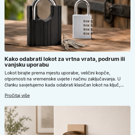
Kako odabrati lokot za vrtna vrata, podrum ili
vanjsku uporabu
Lokot birajte prema mjestu uporabe, veličini kopče,
otpornosti na vremenske uvjete i načinu zaključavanja. U
članku savjetujemo kada odabrati klasičan lokot na ključ,
kada lokot na šifru, kada vodootpornu izvedbu i zašto se kod
Pročitaj više
vrtnih vrata, podruma ili vrtne kućice ne isplati voditi samo
cijenom, izgledom ili veličinom.