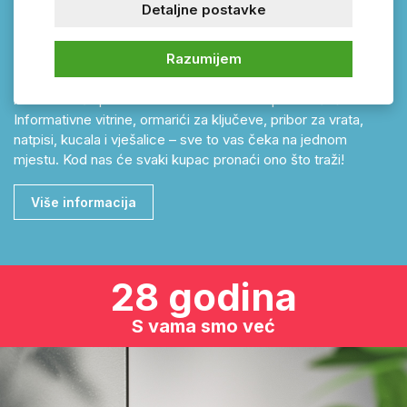
Detaljne postavke
vaš dom iz snova. Moderni kućni brojevi u različitim
izvedbama bit će savršen dodatak vašoj kući. Osim toga,
Razumijem
kvalitetni poštanski sandučići osigurat će sigurnost vaših
pošiljaka. Ne zaboravite ni na zaštitu svojih dragocjenosti –
istražite našu ponudu sefova renomiranih proizvođača.
Informativne vitrine, ormarići za ključeve, pribor za vrata,
natpisi, kucala i vješalice – sve to vas čeka na jednom
mjestu. Kod nas će svaki kupac pronaći ono što traži!
Više informacija
28 godina
S vama smo već