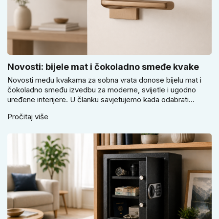
Novosti: bijele mat i čokoladno smeđe kvake
Novosti među kvakama za sobna vrata donose bijelu mat i
čokoladno smeđu izvedbu za moderne, svijetle i ugodno
uređene interijere. U članku savjetujemo kada odabrati
svijetlu Super SLIM kvaku, kada čokoladno smeđi Slim model
Pročitaj više
i kako birati između okrugle i kvadratne rozete prema stilu
vrata i prostoru.