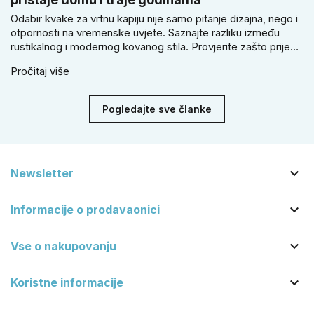
Odabir kvake za vrtnu kapiju nije samo pitanje dizajna, nego i
otpornosti na vremenske uvjete. Saznajte razliku između
rustikalnog i modernog kovanog stila. Provjerite zašto prije
kupnje treba izmjeriti razmak, kako odabrati tip brave i kada
Pročitaj više
se zbog veće sigurnosti isplati odabrati kvaku s kuglom za
dom.
Pogledajte sve članke

Newsletter

Informacije o prodavaonici

Vse o nakupovanju

Koristne informacije