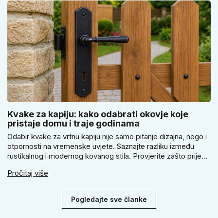
Kvake za kapiju: kako odabrati okovje koje
pristaje domu i traje godinama
Odabir kvake za vrtnu kapiju nije samo pitanje dizajna, nego i
otpornosti na vremenske uvjete. Saznajte razliku između
rustikalnog i modernog kovanog stila. Provjerite zašto prije
kupnje treba izmjeriti razmak, kako odabrati tip brave i kada
Pročitaj više
se zbog veće sigurnosti isplati odabrati kvaku s kuglom za
dom.
Pogledajte sve članke