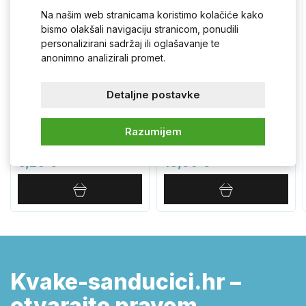
Na našim web stranicama koristimo kolačiće kako
bismo olakšali navigaciju stranicom, ponudili
personalizirani sadržaj ili oglašavanje te
anonimno analizirali promet.
Detaljne postavke
PROXIMA prozorska
PROXIMA ručka od
ručica od nehrđajućeg
nehrđajućeg čelika PNOK
Razumijem
čelika KOP
6,20 €
10,90 €
Kvake-sanducici.hr –
otvarajte pravom