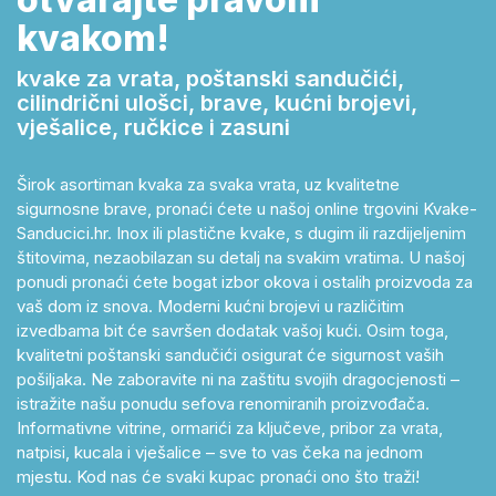
kvakom!
kvake za vrata, poštanski sandučići,
cilindrični ulošci, brave, kućni brojevi,
vješalice, ručkice i zasuni
Širok asortiman kvaka za svaka vrata, uz kvalitetne
sigurnosne brave, pronaći ćete u našoj online trgovini Kvake-
Sanducici.hr. Inox ili plastične kvake, s dugim ili razdijeljenim
štitovima, nezaobilazan su detalj na svakim vratima. U našoj
ponudi pronaći ćete bogat izbor okova i ostalih proizvoda za
vaš dom iz snova. Moderni kućni brojevi u različitim
izvedbama bit će savršen dodatak vašoj kući. Osim toga,
kvalitetni poštanski sandučići osigurat će sigurnost vaših
pošiljaka. Ne zaboravite ni na zaštitu svojih dragocjenosti –
istražite našu ponudu sefova renomiranih proizvođača.
Informativne vitrine, ormarići za ključeve, pribor za vrata,
natpisi, kucala i vješalice – sve to vas čeka na jednom
mjestu. Kod nas će svaki kupac pronaći ono što traži!