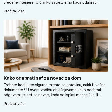
uređene interijere. U članku savjetujemo kada odabrati
svijetlu Super SLIM kvaku, kada čokoladno smeđi Slim model
Pročitaj više
i kako birati između okrugle i kvadratne rozete prema stilu
vrata i prostoru.
Kako odabrati sef za novac za dom
Trebate kod kuće sigurno mjesto za gotovinu, nakit ili važne
dokumente? U ovom vodiču objašnjavamo kako odabrati
odgovarajući sef za novac, kada se isplati mehanička ili
elektronička brava i zašto je pravilno pričvršćivanje ključno
Pročitaj više
za stvarnu sigurnost. Dobit ćete praktične savjete za odabir
veličine i montažu.