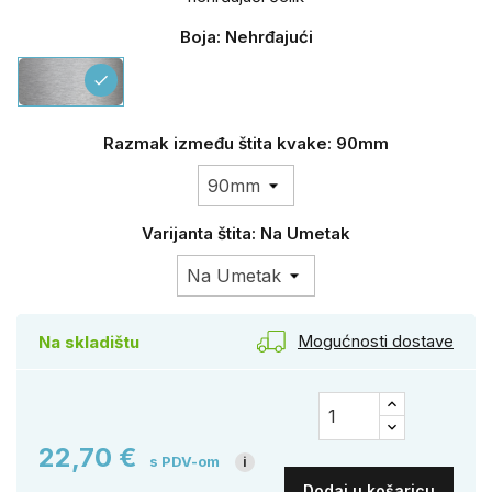
Boja: Nehrđajući
Nehrđajući
check
Razmak između štita kvake: 90mm
Varijanta štita: Na Umetak
Mogućnosti dostave
Na skladištu
22,70 €
s PDV-om
i
Dodaj u košaricu