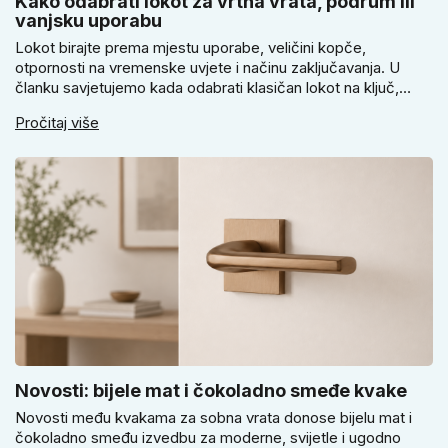
Kako odabrati lokot za vrtna vrata, podrum ili
vanjsku uporabu
Lokot birajte prema mjestu uporabe, veličini kopče,
otpornosti na vremenske uvjete i načinu zaključavanja. U
članku savjetujemo kada odabrati klasičan lokot na ključ,
kada lokot na šifru, kada vodootpornu izvedbu i zašto se kod
Pročitaj više
vrtnih vrata, podruma ili vrtne kućice ne isplati voditi samo
cijenom, izgledom ili veličinom.
Novosti: bijele mat i čokoladno smeđe kvake
Novosti među kvakama za sobna vrata donose bijelu mat i
čokoladno smeđu izvedbu za moderne, svijetle i ugodno