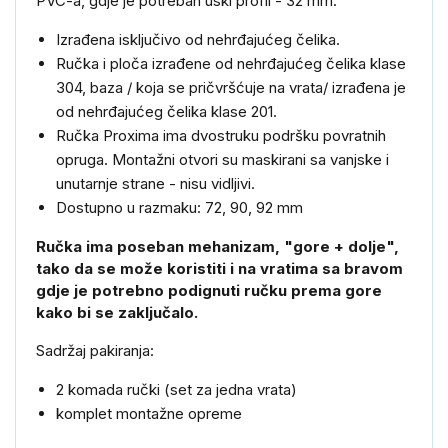
PVC-a, gdje je potreban uski profil - 32 mm.
Izrađena isključivo od nehrđajućeg čelika.
Ručka i ploča izrađene od nehrđajućeg čelika klase
304, baza / koja se pričvršćuje na vrata/ izrađena je
od nehrđajućeg čelika klase 201.
Ručka Proxima ima dvostruku podršku povratnih
opruga. Montažni otvori su maskirani sa vanjske i
unutarnje strane - nisu vidljivi.
Dostupno u razmaku: 72, 90, 92 mm
Ručka ima poseban mehanizam, "gore + dolje",
tako da se može koristiti i na vratima sa bravom
gdje je potrebno podignuti ručku prema gore
kako bi se zaključalo.
Sadržaj pakiranja:
2 komada ručki (set za jedna vrata)
komplet montažne opreme