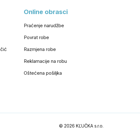
Online obrasci
Praćenje narudžbe
Povrat robe
učić
Razmjena robe
Reklamacije na robu
Oštećena pošiljka
© 2026 KĽUČKA s.r.o.