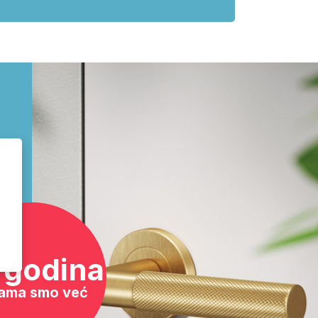
 godina
ama smo već