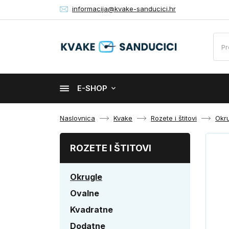
informacija@kvake-sanducici.hr
E-SHOP
Naslovnica
Kvake
Rozete i štitovi
Okr
ROZETE I ŠTITOVI
Okrugle
Ovalne
Kvadratne
Dodatne