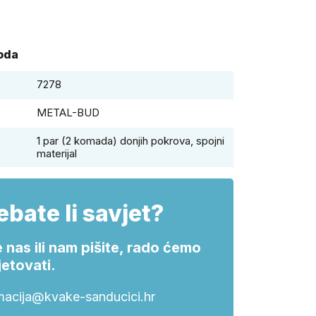
voda
7278
METAL-BUD
1 par (2 komada) donjih pokrova, spojni
materijal
ebate li savjet?
 nas ili nam pišite, rado ćemo
etovati.
macija@kvake-sanducici.hr