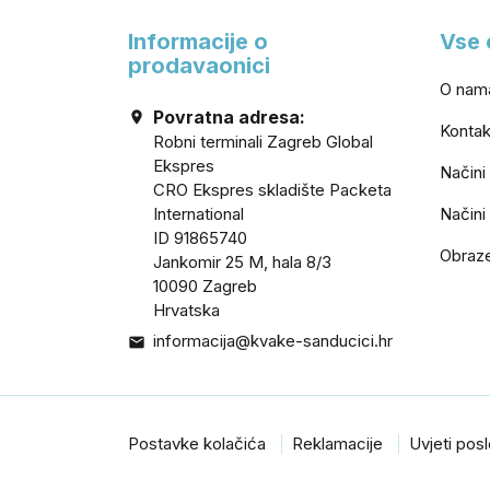
Informacije o
Vse 
prodavaonici
O nam
Povratna adresa:

Kontak
Robni terminali Zagreb Global
Ekspres
Načini
CRO Ekspres skladište Packeta
International
Načini
ID 91865740
Obraz
Jankomir 25 M, hala 8/3
10090 Zagreb
Hrvatska
informacija@kvake-sanducici.hr

Postavke kolačića
Reklamacije
Uvjeti pos