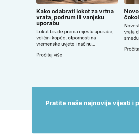
Kako odabrati lokot za vrtna
Novos
vrata, podrum ili vanjsku
čoko
uporabu
Novost
Lokot birajte prema mjestu uporabe,
vrata d
veličini kopče, otpornosti na
smeđu 
vremenske uvjete i načinu
ugodno
Pročita
zaključavanja. U članku savjetujemo
savjetu
Pročitaj više
kada odabrati klasičan lokot na ključ,
Super 
kada lokot na šifru, kada vodootpornu
smeđi S
izvedbu i zašto se kod vrtnih vrata,
okrugle
podruma ili vrtne kućice ne isplati
vrata i
voditi samo cijenom, izgledom ili
veličinom.
Pratite naše najnovije vijesti 