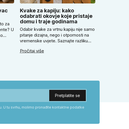
vac
Kvake za kapiju: kako
odabrati okovje koje pristaje
domu i traje godinama
to za
Odabir kvake za vrtnu kapiju nije samo
ente? U
pitanje dizajna, nego i otpornosti na
ko
vremenske uvjete. Saznajte razliku
ovac,
između rustikalnog i modernog
Pročitaj više
kovanog stila. Provjerite zašto prije
avilno
kupnje treba izmjeriti razmak, kako
nu
odabrati tip brave i kada se zbog
veće sigurnosti isplati odabrati kvaku
tažu.
s kuglom za dom.
ku. U tu svrhu, molimo pronađite kontaktne podatke