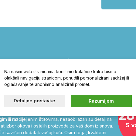
hr – otvarajte
Na našim web stranicama koristimo kolačiće kako bismo
olakšali navigaciju stranicom, ponudili personalizirani sadržaj ili
oglašavanje te anonimno analizirali promet.
 cilindrični ulošci, brave, kućni brojevi,
Detaljne postavke
Razumijem
28
ne sigurnosne brave, pronaći ćete u našoj online trgovini
im ili razdijeljenim štitovima, nezaobilazan su detalj na
S v
at izbor okova i ostalih proizvoda za vaš dom iz snova.
će savršen dodatak vašoj kući. Osim toga, kvalitetni