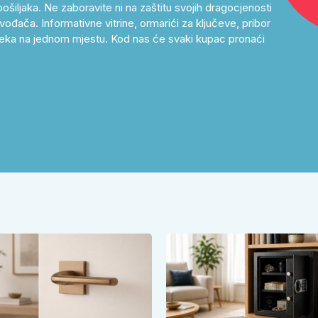
ošiljaka. Ne zaboravite ni na zaštitu svojih dragocjenosti
ođača. Informativne vitrine, ormarići za ključeve, pribor
as čeka na jednom mjestu. Kod nas će svaki kupac pronaći