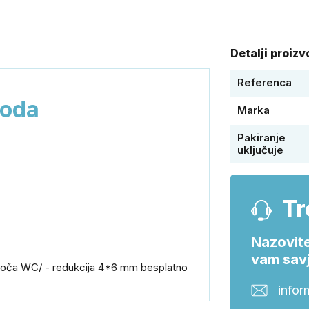
Detalji proiz
Referenca
voda
Marka
Pakiranje
uključuje
Tr
Nazovite
vam savj
ploča WC/ - redukcija 4*6 mm besplatno
infor