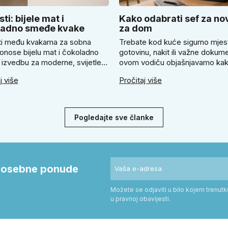
ti: bijele mat i
Kako odabrati sef za no
ladno smeđe kvake
za dom
i među kvakama za sobna
Trebate kod kuće sigurno mjes
onose bijelu mat i čokoladno
gotovinu, nakit ili važne dokum
izvedbu za moderne, svijetle i
ovom vodiču objašnjavamo ka
 uređene interijere. U članku
odabrati odgovarajući sef za n
j više
Pročitaj više
jemo kada odabrati svijetlu
kada se isplati mehanička ili
SLIM kvaku, kada čokoladno
elektronička brava i zašto je pr
lim model i kako birati između
pričvršćivanje ključno za stvar
 i kvadratne rozete prema stilu
sigurnost. Dobit ćete praktične
Pogledajte sve članke
 prostoru.
savjete za odabir veličine i mon
i posebne ponude
Možete se odjaviti u bilo kojem trenut
u pravnoj obavijesti.