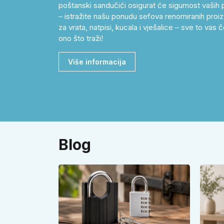
poštanski sandučići osigurat će sigurnost vaših p
– istražite našu ponudu sefova renomiranih proizv
za vrata, natpisi, kucala i vješalice – sve to v
ono što traži!
Više informacija
Blog