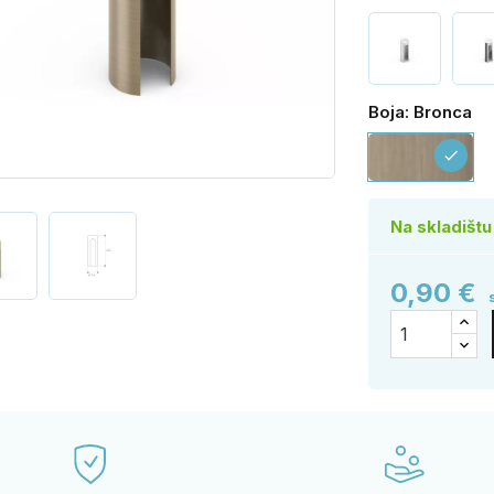
Boja: Bronca
Br
check
Na skladištu
0,90 €