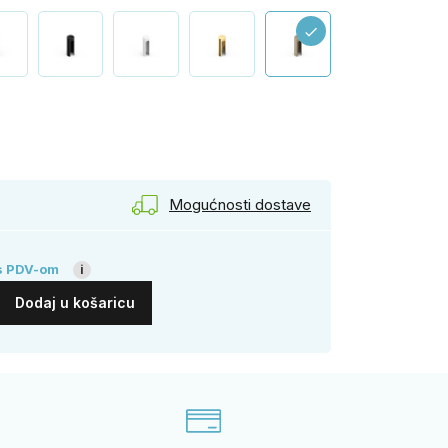
check
onca
Mogućnosti dostave
s PDV-om
i
Dodaj u košaricu