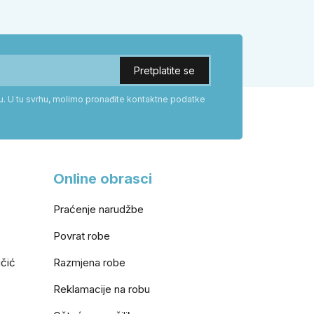
veće sigurnosti isplati odabrati kvaku
tažu.
s kuglom za dom.
ku. U tu svrhu, molimo pronađite kontaktne podatke
Online obrasci
Praćenje narudžbe
Povrat robe
učić
Razmjena robe
Reklamacije na robu