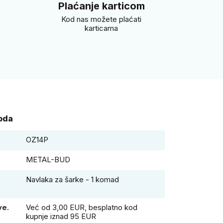
i
Plaćanje karticom
Kod nas možete plaćati
karticama
voda
OZ14P
METAL-BUD
Navlaka za šarke - 1 komad
ve.
Već od 3,00 EUR, besplatno kod
kupnje iznad 95 EUR