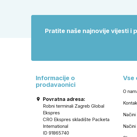
podruma ili vrtne kućice ne isplati
vrata i
voditi samo cijenom, izgledom ili
veličinom.
Pratite naše najnovije vijesti 
Informacije o
Vse 
prodavaonici
O nam
Povratna adresa:

Kontak
Robni terminali Zagreb Global
Ekspres
Načini
CRO Ekspres skladište Packeta
International
Načini
ID 91865740