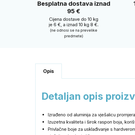
Besplatna dostava iznad
95 €
Cijena dostave do 10 kg
je 6 €, a iznad 10 kg 8 €.
(ne odnosi se na prevelike
predmete)
Opis
Detaljan opis proiz
Izrađeno od aluminija za vješalicu promjer
Izuzetna kvaliteta i širok raspon boja, kori
Privlačne boje za usklađivanje s hardverom 