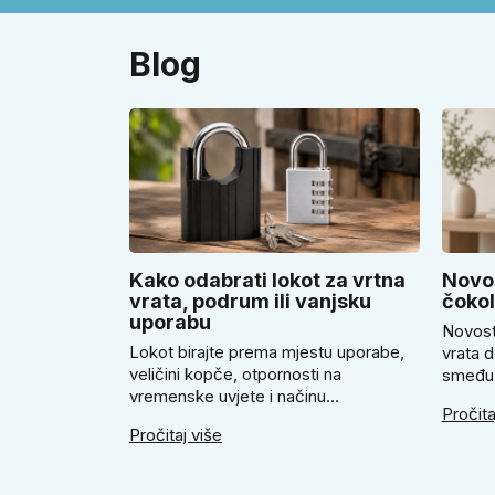
Blog
Kako odabrati lokot za vrtna
Novos
vrata, podrum ili vanjsku
čoko
uporabu
Novost
Lokot birajte prema mjestu uporabe,
vrata d
veličini kopče, otpornosti na
smeđu 
vremenske uvjete i načinu
ugodno
Pročita
zaključavanja. U članku savjetujemo
savjetu
Pročitaj više
kada odabrati klasičan lokot na ključ,
Super 
kada lokot na šifru, kada vodootpornu
smeđi S
izvedbu i zašto se kod vrtnih vrata,
okrugle