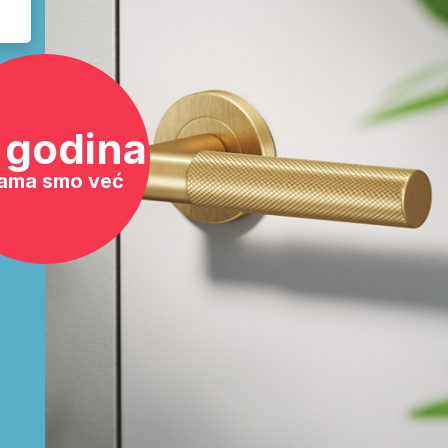
 godina
ama smo već