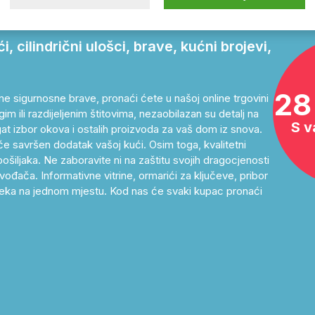
 cilindrični ulošci, brave, kućni brojevi,
28
ne sigurnosne brave, pronaći ćete u našoj online trgovini
im ili razdijeljenim štitovima, nezaobilazan su detalj na
S v
at izbor okova i ostalih proizvoda za vaš dom iz snova.
će savršen dodatak vašoj kući. Osim toga, kvalitetni
ošiljaka. Ne zaboravite ni na zaštitu svojih dragocjenosti
ođača. Informativne vitrine, ormarići za ključeve, pribor
as čeka na jednom mjestu. Kod nas će svaki kupac pronaći