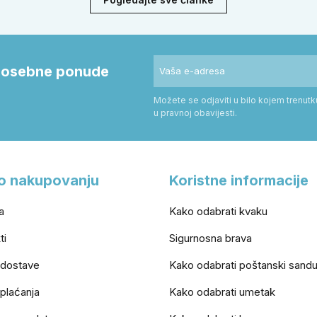
 prostoru.
savjete za odabir veličine i mon
i posebne ponude
Možete se odjaviti u bilo kojem trenut
u pravnoj obavijesti.
o nakupovanju
Koristne informacije
a
Kako odabrati kvaku
ti
Sigurnosna brava
 dostave
Kako odabrati poštanski sand
 plaćanja
Kako odabrati umetak