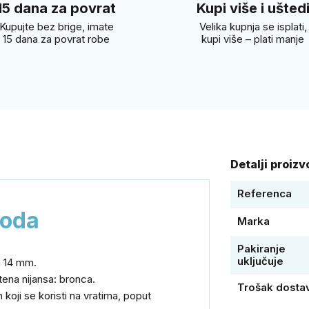
15 dana za povrat
Kupi više i ušted
Kupujte bez brige, imate
Velika kupnja se isplati,
15 dana za povrat robe
kupi više – plati manje
Detalji proiz
Referenca
voda
Marka
Pakiranje
uključuje
a 14 mm.
štena nijansa: bronca.
Trošak dosta
koji se koristi na vratima, poput