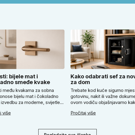
ti: bijele mat i
Kako odabrati sef za no
ladno smeđe kvake
za dom
i među kvakama za sobna
Trebate kod kuće sigurno mjes
onose bijelu mat i čokoladno
gotovinu, nakit ili važne dokum
izvedbu za moderne, svijetle i
ovom vodiču objašnjavamo ka
 uređene interijere. U članku
odabrati odgovarajući sef za n
j više
Pročitaj više
jemo kada odabrati svijetlu
kada se isplati mehanička ili
SLIM kvaku, kada čokoladno
elektronička brava i zašto je pr
lim model i kako birati između
pričvršćivanje ključno za stvar
 i kvadratne rozete prema stilu
sigurnost. Dobit ćete praktične
Pogledajte sve članke