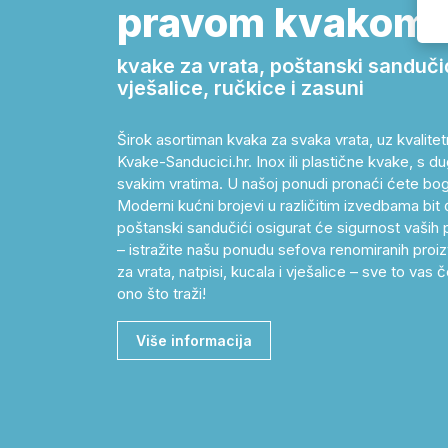
pravom kvakom!
kvake za vrata, poštanski sandučići,
vješalice, ručkice i zasuni
Širok asortiman kvaka za svaka vrata, uz kvalitet
Kvake-Sanducici.hr. Inox ili plastične kvake, s dug
svakim vratima. U našoj ponudi pronaći ćete bog
Moderni kućni brojevi u različitim izvedbama bit 
poštanski sandučići osigurat će sigurnost vaših p
– istražite našu ponudu sefova renomiranih proizv
za vrata, natpisi, kucala i vješalice – sve to v
ono što traži!
Više informacija