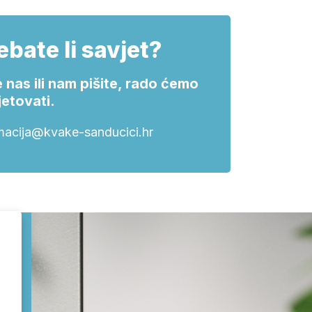
ebate li savjet?
 nas ili nam pišite, rado ćemo
etovati.
macija@kvake-sanducici.hr