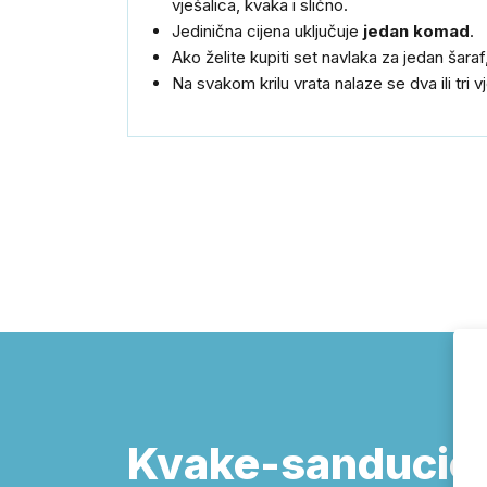
vješalica, kvaka i slično.
Jedinična cijena uključuje
jedan komad
.
Ako želite kupiti set navlaka za jedan šara
Na svakom krilu vrata nalaze se dva ili tri
Kvake-sanducici.