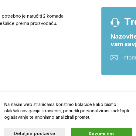
f, potrebno je naručiti 2 komada.
Tr
 vješalice prema proizvođaču.
Nazovite
vam savj
infor
Na našim web stranicama koristimo kolačiće kako bismo
olakšali navigaciju stranicom, ponudili personalizirani sadržaj ili
oglašavanje te anonimno analizirali promet.
hr – otvarajte
Detaljne postavke
Razumijem