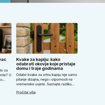
vac
Kvake za kapiju: kako
odabrati okovje koje pristaje
domu i traje godinama
to za
Odabir kvake za vrtnu kapiju nije samo
ente? U
pitanje dizajna, nego i otpornosti na
ko
vremenske uvjete. Saznajte razliku
ovac,
između rustikalnog i modernog
Pročitaj više
kovanog stila. Provjerite zašto prije
avilno
kupnje treba izmjeriti razmak, kako
nu
odabrati tip brave i kada se zbog