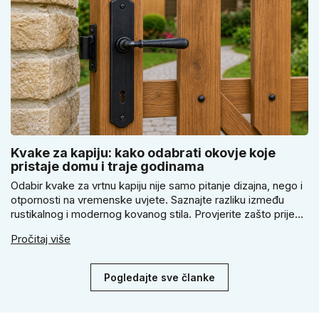
Kvake za kapiju: kako odabrati okovje koje
pristaje domu i traje godinama
Odabir kvake za vrtnu kapiju nije samo pitanje dizajna, nego i
otpornosti na vremenske uvjete. Saznajte razliku između
rustikalnog i modernog kovanog stila. Provjerite zašto prije
kupnje treba izmjeriti razmak, kako odabrati tip brave i kada
Pročitaj više
se zbog veće sigurnosti isplati odabrati kvaku s kuglom za
dom.
Pogledajte sve članke