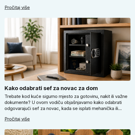
svijetlu Super SLIM kvaku, kada čokoladno smeđi Slim model
Pročitaj više
i kako birati između okrugle i kvadratne rozete prema stilu
vrata i prostoru.
Kako odabrati sef za novac za dom
Trebate kod kuće sigurno mjesto za gotovinu, nakit ili važne
dokumente? U ovom vodiču objašnjavamo kako odabrati
odgovarajući sef za novac, kada se isplati mehanička ili
elektronička brava i zašto je pravilno pričvršćivanje ključno
Pročitaj više
za stvarnu sigurnost. Dobit ćete praktične savjete za odabir
veličine i montažu.