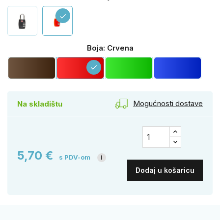
check
Boja: Crvena
Smeđa
Crvena
Zelena
Plava
check
Mogućnosti dostave
Na skladištu
5,70 €
s PDV-om
i
Dodaj u košaricu