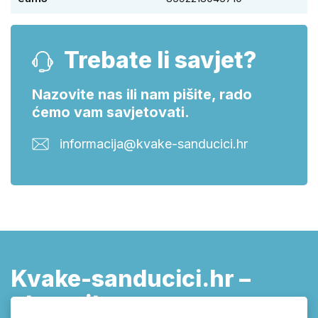
Trebate li savjet?
Nazovite nas ili nam pišite, rado
ćemo vam savjetovati.
informacija@kvake-sanducici.hr
Kvake-sanducici.hr –
otvarajte pravom