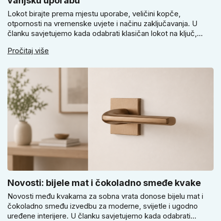
vanjsku uporabu
Lokot birajte prema mjestu uporabe, veličini kopče,
otpornosti na vremenske uvjete i načinu zaključavanja. U
članku savjetujemo kada odabrati klasičan lokot na ključ,
kada lokot na šifru, kada vodootpornu izvedbu i zašto se kod
Pročitaj više
vrtnih vrata, podruma ili vrtne kućice ne isplati voditi samo
cijenom, izgledom ili veličinom.
Novosti: bijele mat i čokoladno smeđe kvake
Novosti među kvakama za sobna vrata donose bijelu mat i
čokoladno smeđu izvedbu za moderne, svijetle i ugodno
uređene interijere. U članku savjetujemo kada odabrati