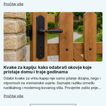
elektronička brava i zašto je pravilno pričvršćivanje ključno
Pročitaj više
za stvarnu sigurnost. Dobit ćete praktične savjete za odabir
veličine i montažu.
Kvake za kapiju: kako odabrati okovje koje
pristaje domu i traje godinama
Odabir kvake za vrtnu kapiju nije samo pitanje dizajna, nego i
otpornosti na vremenske uvjete. Saznajte razliku između
rustikalnog i modernog kovanog stila. Provjerite zašto prije
kupnje treba izmjeriti razmak, kako odabrati tip brave i kada
Pročitaj više
se zbog veće sigurnosti isplati odabrati kvaku s kuglom za
dom.