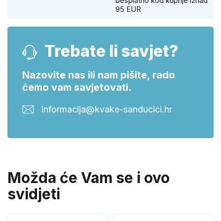
besplatno kod kupnje iznad
95 EUR
Trebate li savjet?
Nazovite nas ili nam pišite, rado
ćemo vam savjetovati.
informacija@kvake-sanducici.hr
Možda će Vam se i ovo
svidjeti