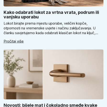
Kako odabrati lokot za vrtna vrata, podrum ili
vanjsku uporabu
Lokot birajte prema mjestu uporabe, veličini kopče,
otpornosti na vremenske uvjete i načinu zaključavanja. U
članku savjetujemo kada odabrati klasičan lokot na ključ,
kada lokot na šifru, kada vodootpornu izvedbu i zašto se kod
Pročitaj više
vrtnih vrata, podruma ili vrtne kućice ne isplati voditi samo
cijenom, izgledom ili veličinom.
Novosti: bijele mat i čokoladno smeđe kvake