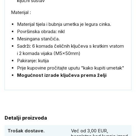
ključni sustav
Materijal :
Materijal tijela i bubnja umetka je legura cinka.
Površinska obrada: nikl
Mesingana stančića.
Sadrži: 6 komada čeličnih ključeva s kratkim vratom
i 2 komada vijaka (M5x50mm)
Pakiranje: kutija
Prije kupovine pročitajte uputu "kako kupiti umetak"
Mogućnost izrade ključeva prema želji
Detalji proizvoda
Trošak dostave.
Već od 3,00 EUR,