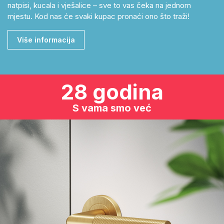
natpisi, kucala i vješalice – sve to vas čeka na jednom
mjestu. Kod nas će svaki kupac pronaći ono što traži!
Više informacija
28 godina
S vama smo već