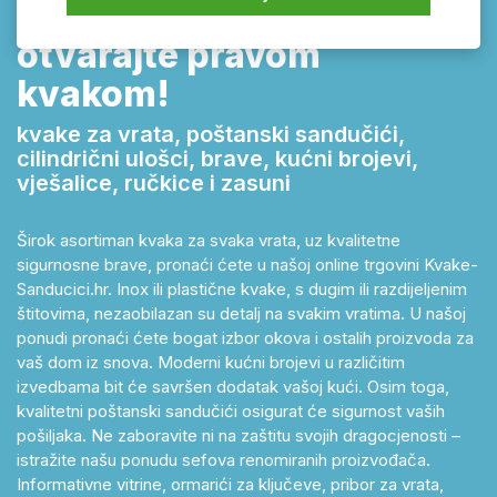
Kvake-sanducici.hr –
otvarajte pravom
kvakom!
kvake za vrata, poštanski sandučići,
cilindrični ulošci, brave, kućni brojevi,
vješalice, ručkice i zasuni
Širok asortiman kvaka za svaka vrata, uz kvalitetne
sigurnosne brave, pronaći ćete u našoj online trgovini Kvake-
Sanducici.hr. Inox ili plastične kvake, s dugim ili razdijeljenim
štitovima, nezaobilazan su detalj na svakim vratima. U našoj
ponudi pronaći ćete bogat izbor okova i ostalih proizvoda za
vaš dom iz snova. Moderni kućni brojevi u različitim
izvedbama bit će savršen dodatak vašoj kući. Osim toga,
kvalitetni poštanski sandučići osigurat će sigurnost vaših
pošiljaka. Ne zaboravite ni na zaštitu svojih dragocjenosti –
istražite našu ponudu sefova renomiranih proizvođača.
Informativne vitrine, ormarići za ključeve, pribor za vrata,