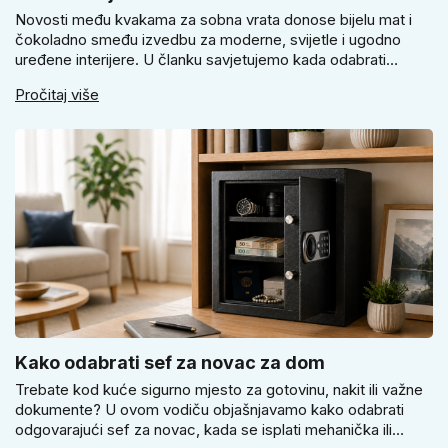
Novosti među kvakama za sobna vrata donose bijelu mat i
čokoladno smeđu izvedbu za moderne, svijetle i ugodno
uređene interijere. U članku savjetujemo kada odabrati
svijetlu Super SLIM kvaku, kada čokoladno smeđi Slim model
Pročitaj više
i kako birati između okrugle i kvadratne rozete prema stilu
vrata i prostoru.
Kako odabrati sef za novac za dom
Trebate kod kuće sigurno mjesto za gotovinu, nakit ili važne
dokumente? U ovom vodiču objašnjavamo kako odabrati
odgovarajući sef za novac, kada se isplati mehanička ili