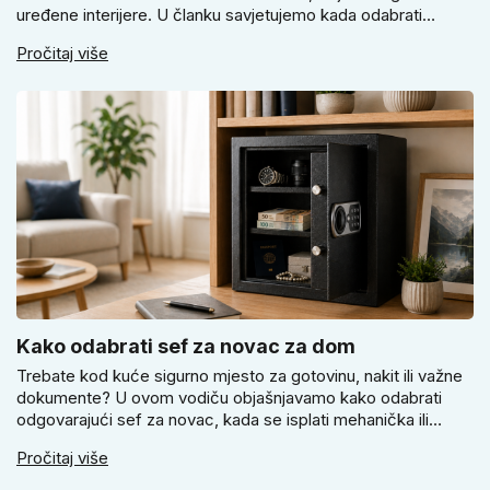
uređene interijere. U članku savjetujemo kada odabrati
svijetlu Super SLIM kvaku, kada čokoladno smeđi Slim model
Pročitaj više
i kako birati između okrugle i kvadratne rozete prema stilu
vrata i prostoru.
Kako odabrati sef za novac za dom
Trebate kod kuće sigurno mjesto za gotovinu, nakit ili važne
dokumente? U ovom vodiču objašnjavamo kako odabrati
odgovarajući sef za novac, kada se isplati mehanička ili
elektronička brava i zašto je pravilno pričvršćivanje ključno
Pročitaj više
za stvarnu sigurnost. Dobit ćete praktične savjete za odabir
veličine i montažu.