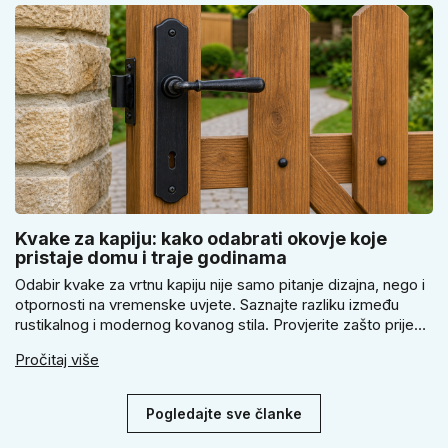
Kvake za kapiju: kako odabrati okovje koje
pristaje domu i traje godinama
Odabir kvake za vrtnu kapiju nije samo pitanje dizajna, nego i
otpornosti na vremenske uvjete. Saznajte razliku između
rustikalnog i modernog kovanog stila. Provjerite zašto prije
kupnje treba izmjeriti razmak, kako odabrati tip brave i kada
Pročitaj više
se zbog veće sigurnosti isplati odabrati kvaku s kuglom za
dom.
Pogledajte sve članke