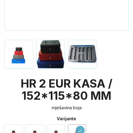
HR 2 EUR KASA /
152*115*80 MM
mješavina boja
Varijante
check