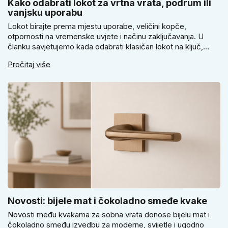
Kako odabrati lokot za vrtna vrata, podrum ili
vanjsku uporabu
Lokot birajte prema mjestu uporabe, veličini kopče,
otpornosti na vremenske uvjete i načinu zaključavanja. U
članku savjetujemo kada odabrati klasičan lokot na ključ,
kada lokot na šifru, kada vodootpornu izvedbu i zašto se kod
Pročitaj više
vrtnih vrata, podruma ili vrtne kućice ne isplati voditi samo
cijenom, izgledom ili veličinom.
Novosti: bijele mat i čokoladno smeđe kvake
Novosti među kvakama za sobna vrata donose bijelu mat i
čokoladno smeđu izvedbu za moderne, svijetle i ugodno