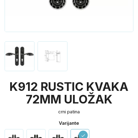
K912 RUSTIC KVAKA
72MM ULOŽAK
crni patina
Varijante
check