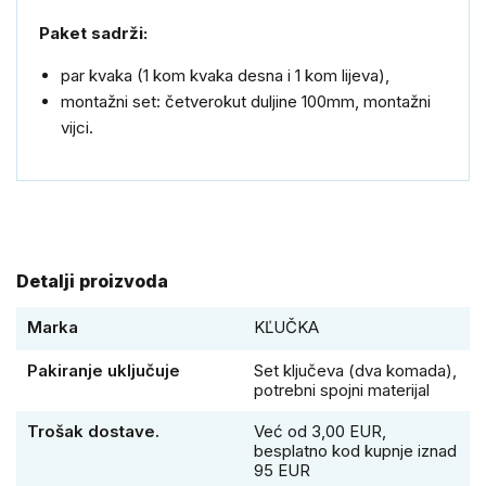
Paket sadrži:
par kvaka (1 kom kvaka desna i 1 kom lijeva),
montažni set: četverokut duljine 100mm, montažni
vijci.
Detalji proizvoda
Marka
KĽUČKA
Pakiranje uključuje
Set ključeva (dva komada),
potrebni spojni materijal
Trošak dostave.
Već od 3,00 EUR,
besplatno kod kupnje iznad
95 EUR