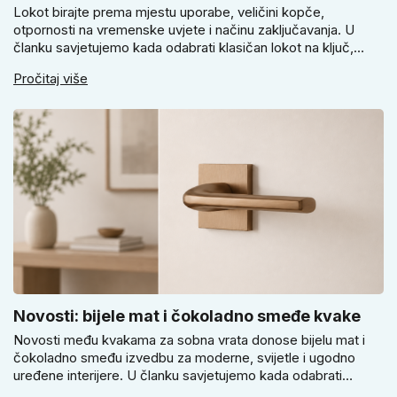
Lokot birajte prema mjestu uporabe, veličini kopče,
otpornosti na vremenske uvjete i načinu zaključavanja. U
članku savjetujemo kada odabrati klasičan lokot na ključ,
kada lokot na šifru, kada vodootpornu izvedbu i zašto se kod
Pročitaj više
vrtnih vrata, podruma ili vrtne kućice ne isplati voditi samo
cijenom, izgledom ili veličinom.
Novosti: bijele mat i čokoladno smeđe kvake
Novosti među kvakama za sobna vrata donose bijelu mat i
čokoladno smeđu izvedbu za moderne, svijetle i ugodno
uređene interijere. U članku savjetujemo kada odabrati
svijetlu Super SLIM kvaku, kada čokoladno smeđi Slim model