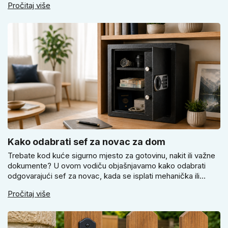
Pročitaj više
i kako birati između okrugle i kvadratne rozete prema stilu
vrata i prostoru.
Kako odabrati sef za novac za dom
Trebate kod kuće sigurno mjesto za gotovinu, nakit ili važne
dokumente? U ovom vodiču objašnjavamo kako odabrati
odgovarajući sef za novac, kada se isplati mehanička ili
elektronička brava i zašto je pravilno pričvršćivanje ključno
Pročitaj više
za stvarnu sigurnost. Dobit ćete praktične savjete za odabir
veličine i montažu.