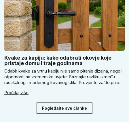
Kvake za kapiju: kako odabrati okovje koje
pristaje domu i traje godinama
Odabir kvake za vrtnu kapiju nije samo pitanje dizajna, nego i
otpornosti na vremenske uvjete. Saznajte razliku između
rustikalnog i modernog kovanog stila. Provjerite zašto prije
kupnje treba izmjeriti razmak, kako odabrati tip brave i kada
Pročitaj više
se zbog veće sigurnosti isplati odabrati kvaku s kuglom za
dom.
Pogledajte sve članke