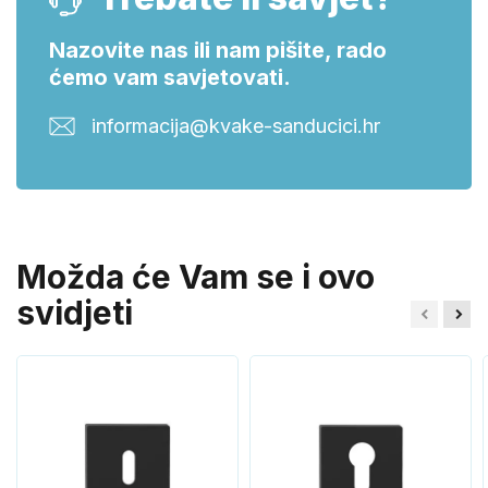
Nazovite nas ili nam pišite, rado
ćemo vam savjetovati.
informacija@kvake-sanducici.hr
Možda će Vam se i ovo
svidjeti