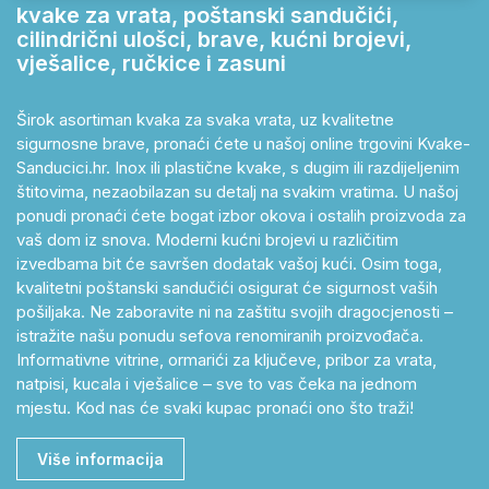
kvake za vrata, poštanski sandučići,
cilindrični ulošci, brave, kućni brojevi,
vješalice, ručkice i zasuni
Širok asortiman kvaka za svaka vrata, uz kvalitetne
sigurnosne brave, pronaći ćete u našoj online trgovini Kvake-
Sanducici.hr. Inox ili plastične kvake, s dugim ili razdijeljenim
štitovima, nezaobilazan su detalj na svakim vratima. U našoj
ponudi pronaći ćete bogat izbor okova i ostalih proizvoda za
vaš dom iz snova. Moderni kućni brojevi u različitim
izvedbama bit će savršen dodatak vašoj kući. Osim toga,
kvalitetni poštanski sandučići osigurat će sigurnost vaših
pošiljaka. Ne zaboravite ni na zaštitu svojih dragocjenosti –
istražite našu ponudu sefova renomiranih proizvođača.
Informativne vitrine, ormarići za ključeve, pribor za vrata,
natpisi, kucala i vješalice – sve to vas čeka na jednom
mjestu. Kod nas će svaki kupac pronaći ono što traži!
Više informacija