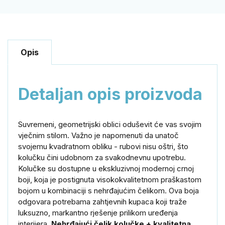
Opis
Detaljan opis proizvoda
Suvremeni, geometrijski oblici oduševit će vas svojim
vječnim stilom. Važno je napomenuti da unatoč
svojemu kvadratnom obliku - rubovi nisu oštri, što
kolučku čini udobnom za svakodnevnu upotrebu.
Kolučke su dostupne u ekskluzivnoj modernoj crnoj
boji, koja je postignuta visokokvalitetnom praškastom
bojom u kombinaciji s nehrđajućim čelikom. Ova boja
odgovara potrebama zahtjevnih kupaca koji traže
luksuzno, markantno rješenje prilikom uređenja
interijera.
Nehrđajući čelik kolučke + kvalitetna