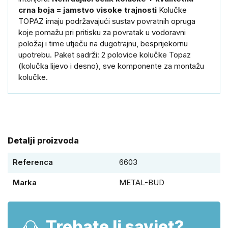
crna boja = jamstvo visoke trajnosti
Kolučke
TOPAZ imaju podržavajući sustav povratnih opruga
koje pomažu pri pritisku za povratak u vodoravni
položaj i time utječu na dugotrajnu, besprijekornu
upotrebu.
Paket sadrži: 2 polovice kolučke Topaz
(kolučka lijevo i desno), sve komponente za montažu
kolučke.
Detalji proizvoda
Referenca
6603
Marka
METAL-BUD
Trebate li savjet?