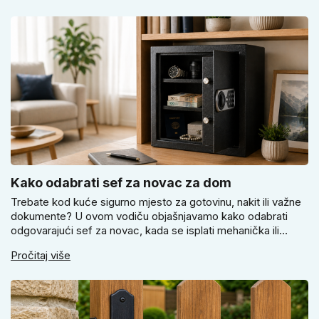
vrata i prostoru.
Kako odabrati sef za novac za dom
Trebate kod kuće sigurno mjesto za gotovinu, nakit ili važne
dokumente? U ovom vodiču objašnjavamo kako odabrati
odgovarajući sef za novac, kada se isplati mehanička ili
elektronička brava i zašto je pravilno pričvršćivanje ključno
Pročitaj više
za stvarnu sigurnost. Dobit ćete praktične savjete za odabir
veličine i montažu.