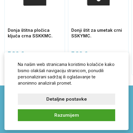
Donja štitna pločica
Donji štit za umetak crni
ključa crna SSKKMC.
SSKYMC.
7,80 €
7,80 €
Na našim web stranicama koristimo kolačiće kako
bismo olakšali navigaciju stranicom, ponudili
personalizirani sadržaj ili oglašavanje te
anonimno analizirali promet.
Detaljne postavke
Kvake-sanducici.hr –
otvarajte pravom
Razumijem
kvakom!