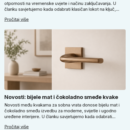
otpornosti na vremenske uvjete i načinu zaključavanja. U
članku savjetujemo kada odabrati klasičan lokot na ključ,
kada lokot na šifru, kada vodootpornu izvedbu i zašto se kod
Pročitaj više
vrtnih vrata, podruma ili vrtne kućice ne isplati voditi samo
cijenom, izgledom ili veličinom.
Novosti: bijele mat i čokoladno smeđe kvake
Novosti među kvakama za sobna vrata donose bijelu mat i
čokoladno smeđu izvedbu za moderne, svijetle i ugodno
uređene interijere. U članku savjetujemo kada odabrati
svijetlu Super SLIM kvaku, kada čokoladno smeđi Slim model
Pročitaj više
i kako birati između okrugle i kvadratne rozete prema stilu