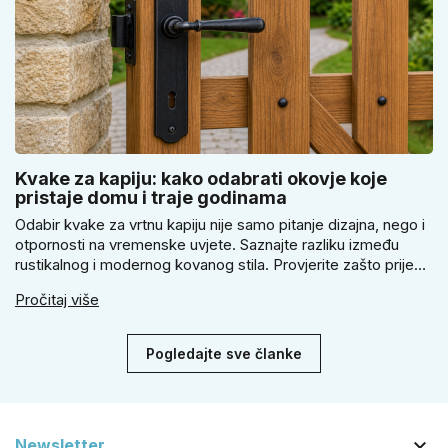
Kvake za kapiju: kako odabrati okovje koje
pristaje domu i traje godinama
Odabir kvake za vrtnu kapiju nije samo pitanje dizajna, nego i
otpornosti na vremenske uvjete. Saznajte razliku između
rustikalnog i modernog kovanog stila. Provjerite zašto prije
kupnje treba izmjeriti razmak, kako odabrati tip brave i kada
Pročitaj više
se zbog veće sigurnosti isplati odabrati kvaku s kuglom za
dom.
Pogledajte sve članke

Newsletter