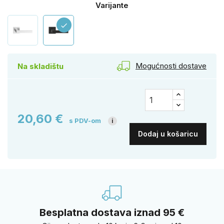
Varijante
check
Mogućnosti dostave
Na skladištu
20,60 €
s PDV-om
i
Dodaj u košaricu
Besplatna dostava iznad 95 €