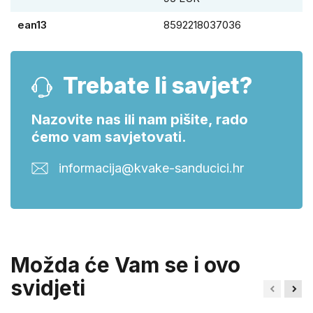
ean13
8592218037036
Trebate li savjet?
Nazovite nas ili nam pišite, rado
ćemo vam savjetovati.
informacija@kvake-sanducici.hr
Možda će Vam se i ovo
svidjeti