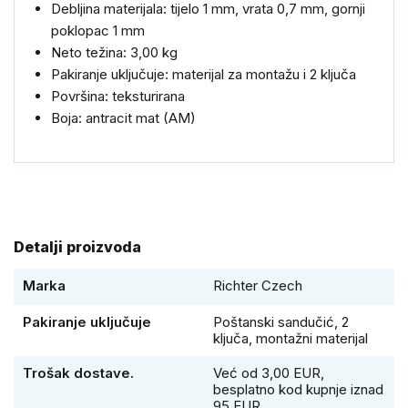
Debljina materijala
:
tijelo
1
mm
, vrata
0,7
mm
,
gornji
poklopac
1
mm
Neto težina
:
3,00
kg
Pakiranje
uključuje
:
materijal za montažu
i
2
ključa
Površina
:
teksturirana
Boja
:
antracit
mat
(
AM
)
Detalji proizvoda
Marka
Richter Czech
Pakiranje uključuje
Poštanski sandučić, 2
ključa, montažni materijal
Trošak dostave.
Već od 3,00 EUR,
besplatno kod kupnje iznad
95 EUR