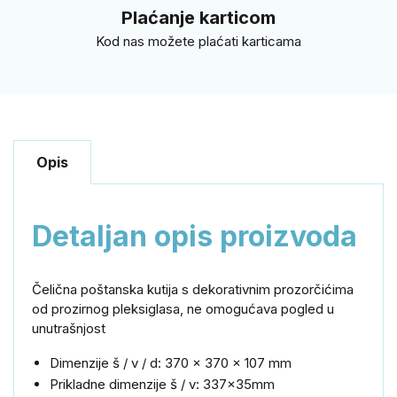
Plaćanje karticom
Kod nas možete plaćati karticama
Opis
Detaljan opis proizvoda
Čelična
poštanska
kutija
s dekorativnim prozorčićima
od prozirnog
pleksiglasa
,
ne
omogućava
pogled
u
unutrašnjost
Dimenzije
š
/
v
/
d
:
370 x
370
x 107
mm
Prikladne dimenzije
š
/
v
:
337x
35
mm