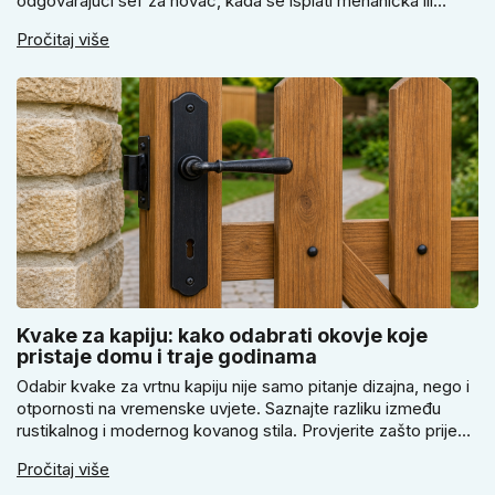
odgovarajući sef za novac, kada se isplati mehanička ili
elektronička brava i zašto je pravilno pričvršćivanje ključno
Pročitaj više
za stvarnu sigurnost. Dobit ćete praktične savjete za odabir
veličine i montažu.
Kvake za kapiju: kako odabrati okovje koje
pristaje domu i traje godinama
Odabir kvake za vrtnu kapiju nije samo pitanje dizajna, nego i
otpornosti na vremenske uvjete. Saznajte razliku između
rustikalnog i modernog kovanog stila. Provjerite zašto prije
kupnje treba izmjeriti razmak, kako odabrati tip brave i kada
Pročitaj više
se zbog veće sigurnosti isplati odabrati kvaku s kuglom za