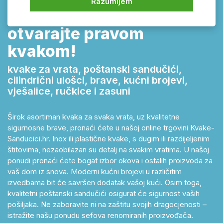
Razumijem
Kvake-sanducici.hr –
otvarajte pravom
kvakom!
kvake za vrata, poštanski sandučići,
cilindrični ulošci, brave, kućni brojevi,
vješalice, ručkice i zasuni
Širok asortiman kvaka za svaka vrata, uz kvalitetne
sigurnosne brave, pronaći ćete u našoj online trgovini Kvake-
Sanducici.hr. Inox ili plastične kvake, s dugim ili razdijeljenim
štitovima, nezaobilazan su detalj na svakim vratima. U našoj
ponudi pronaći ćete bogat izbor okova i ostalih proizvoda za
vaš dom iz snova. Moderni kućni brojevi u različitim
izvedbama bit će savršen dodatak vašoj kući. Osim toga,
kvalitetni poštanski sandučići osigurat će sigurnost vaših
pošiljaka. Ne zaboravite ni na zaštitu svojih dragocjenosti –
istražite našu ponudu sefova renomiranih proizvođača.