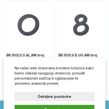
BR.100LV.0.AL.AM broj
BR.100LV.8.UG.AM broj
"0" antracit
"8" antracit.
Na našim web stranicama koristimo kolačiće kako
bismo olakšali navigaciju stranicom, ponudili
9,50 €
9,50 €
personalizirani sadržaj ili oglašavanje te
anonimno analizirali promet.
Detaljne postavke