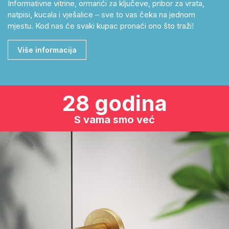
Informativne vitrine, ormarići za ključeve, pribor za vrata,
natpisi, kucala i vješalice – sve to vas čeka na jednom
mjestu. Kod nas će svaki kupac pronaći ono što traži!
Više informacija
28 godina
S vama smo već