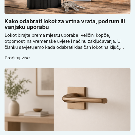
Kako odabrati lokot za vrtna vrata, podrum ili
vanjsku uporabu
Lokot birajte prema mjestu uporabe, veličini kopče,
otpornosti na vremenske uvjete i načinu zaključavanja. U
članku savjetujemo kada odabrati klasičan lokot na ključ,
kada lokot na šifru, kada vodootpornu izvedbu i zašto se kod
Pročitaj više
vrtnih vrata, podruma ili vrtne kućice ne isplati voditi samo
cijenom, izgledom ili veličinom.