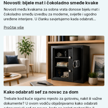
Novosti: bijele mat i čokoladno smeđe kvake
Novosti među kvakama za sobna vrata donose bijelu mat i
čokoladno smeđu izvedbu za moderne, svijetle i ugodno
uređene interijere. U članku savjetujemo kada odabrati
svijetlu Super SLIM kvaku, kada čokoladno smeđi Slim model
Pročitaj više
i kako birati između okrugle i kvadratne rozete prema stilu
vrata i prostoru.
Kako odabrati sef za novac za dom
Trebate kod kuće sigurno mjesto za gotovinu, nakit ili važne
dokumente? U ovom vodiču objašnjavamo kako odabrati