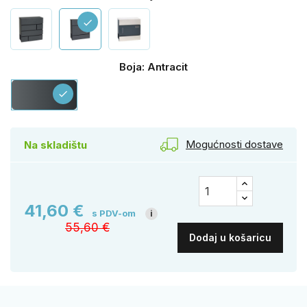
check
Boja: Antracit
Antracit
check
Mogućnosti dostave
Na skladištu
41,60 €
s PDV-om
i
55,60 €
Dodaj u košaricu