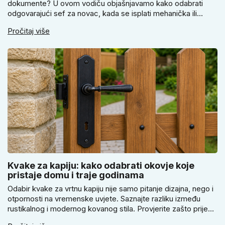
dokumente? U ovom vodiču objašnjavamo kako odabrati
odgovarajući sef za novac, kada se isplati mehanička ili
elektronička brava i zašto je pravilno pričvršćivanje ključno
Pročitaj više
za stvarnu sigurnost. Dobit ćete praktične savjete za odabir
veličine i montažu.
Kvake za kapiju: kako odabrati okovje koje
pristaje domu i traje godinama
Odabir kvake za vrtnu kapiju nije samo pitanje dizajna, nego i
otpornosti na vremenske uvjete. Saznajte razliku između
rustikalnog i modernog kovanog stila. Provjerite zašto prije
kupnje treba izmjeriti razmak, kako odabrati tip brave i kada