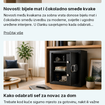
Novosti: bijele mat i čokoladno smeđe kvake
Novosti među kvakama za sobna vrata donose bijelu mat i
čokoladno smeđu izvedbu za moderne, svijetle i ugodno
uređene interijere. U članku savjetujemo kada odabrati
svijetlu Super SLIM kvaku, kada čokoladno smeđi Slim model
Pročitaj više
i kako birati između okrugle i kvadratne rozete prema stilu
vrata i prostoru.
Kako odabrati sef za novac za dom
Trebate kod kuće sigurno mjesto za gotovinu, nakit ili važne