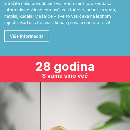
istražite našu ponudu sefova renomiranih proizvođača.
Informativne vitrine, ormarići za ključeve, pribor za vrata,
natpisi, kucala i vješalice – sve to vas čeka na jednom
mjestu. Kod nas će svaki kupac pronaći ono što traži!
Više informacija
28 godina
S vama smo već