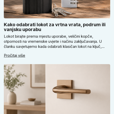
Kako odabrati lokot za vrtna vrata, podrum ili
vanjsku uporabu
Lokot birajte prema mjestu uporabe, veličini kopče,
otpornosti na vremenske uvjete i načinu zaključavanja. U
članku savjetujemo kada odabrati klasičan lokot na ključ,
kada lokot na šifru, kada vodootpornu izvedbu i zašto se kod
Pročitaj više
vrtnih vrata, podruma ili vrtne kućice ne isplati voditi samo
cijenom, izgledom ili veličinom.