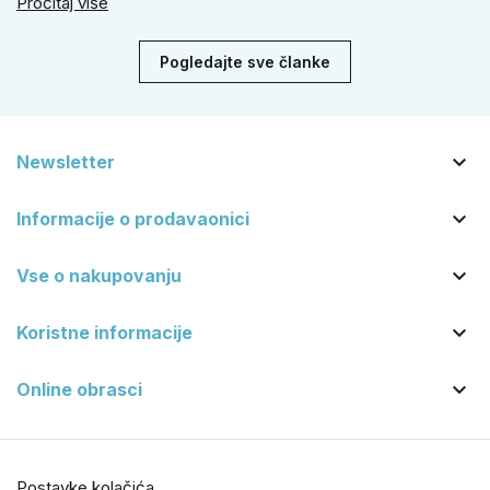
Pročitaj više
se zbog veće sigurnosti isplati odabrati kvaku s kuglom za
dom.
Pogledajte sve članke

Newsletter

Informacije o prodavaonici

Vse o nakupovanju

Koristne informacije

Online obrasci
Postavke kolačića