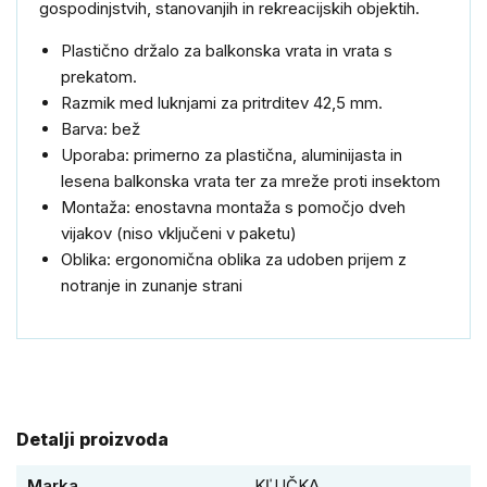
gospodinjstvih, stanovanjih in rekreacijskih objektih.
Plastično držalo za balkonska vrata in vrata s
prekatom.
Razmik med luknjami za pritrditev 42,5 mm.
Barva: bež
Uporaba: primerno za plastična, aluminijasta in
lesena balkonska vrata ter za mreže proti insektom
Montaža: enostavna montaža s pomočjo dveh
vijakov (niso vključeni v paketu)
Oblika: ergonomična oblika za udoben prijem z
notranje in zunanje strani
Detalji proizvoda
Marka
KĽUČKA