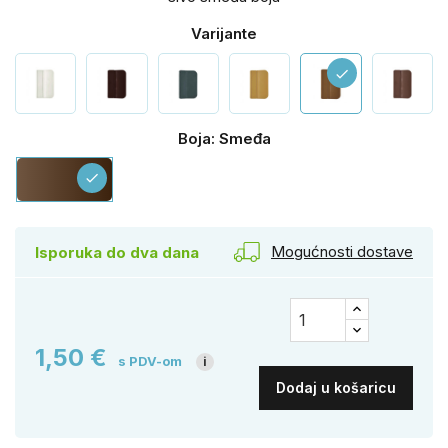
Varijante
check
Boja: Smeđa
Smeđa
check
Mogućnosti dostave
Isporuka do dva dana
1,50 €
s PDV-om
i
Dodaj u košaricu