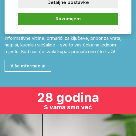
Detaljne postavke
vaš dom iz snova. Moderni kućni brojevi u različitim
izvedbama bit će savršen dodatak vašoj kući. Osim toga,
kvalitetni poštanski sandučići osigurat će sigurnost vaših
Razumijem
pošiljaka. Ne zaboravite ni na zaštitu svojih dragocjenosti –
istražite našu ponudu sefova renomiranih proizvođača.
Informativne vitrine, ormarići za ključeve, pribor za vrata,
natpisi, kucala i vješalice – sve to vas čeka na jednom
mjestu. Kod nas će svaki kupac pronaći ono što traži!
Više informacija
28 godina
S vama smo već