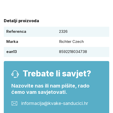
Detalji proizvoda
Referenca
2326
Marka
Richter Czech
ean13
8592218034738
Trebate li savjet?
Nazovite nas ili nam pišite, rado
ćemo vam savjetovati.
informacija@kvake-sanducici.hr