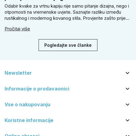
Odabir kvake za vrtnu kapiju nije samo pitanje dizajna, nego i
otpornosti na vremenske uvjete. Saznajte razliku između
rustikalnog i modernog kovanog stila. Provjerite zašto prije
kupnje treba izmjeriti razmak, kako odabrati tip brave i kada
Pročitaj više
se zbog veće sigurnosti isplati odabrati kvaku s kuglom za
dom.
Pogledajte sve članke

Newsletter

Informacije o prodavaonici

Vse o nakupovanju

Koristne informacije