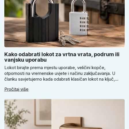
Kako odabrati lokot za vrtna vrata, podrum ili
vanjsku uporabu
Lokot birajte prema mjestu uporabe, veličini kopče,
otpornosti na vremenske uvjete i načinu zaključavanja. U
članku savjetujemo kada odabrati klasičan lokot na ključ,
kada lokot na šifru, kada vodootpornu izvedbu i zašto se kod
Pročitaj više
vrtnih vrata, podruma ili vrtne kućice ne isplati voditi samo
cijenom, izgledom ili veličinom.