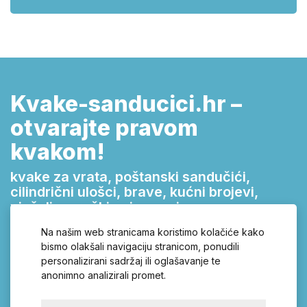
Kvake-sanducici.hr –
otvarajte pravom
kvakom!
kvake za vrata, poštanski sandučići,
cilindrični ulošci, brave, kućni brojevi,
vješalice, ručkice i zasuni
Na našim web stranicama koristimo kolačiće kako
Širok asortiman kvaka za svaka vrata, uz kvalitetne
bismo olakšali navigaciju stranicom, ponudili
sigurnosne brave, pronaći ćete u našoj online trgovini Kvake-
personalizirani sadržaj ili oglašavanje te
Sanducici.hr. Inox ili plastične kvake, s dugim ili razdijeljenim
anonimno analizirali promet.
štitovima, nezaobilazan su detalj na svakim vratima. U našoj
ponudi pronaći ćete bogat izbor okova i ostalih proizvoda za