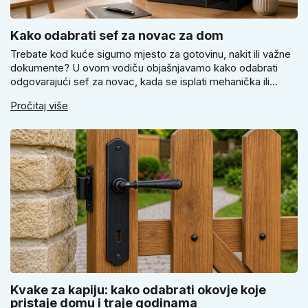
Kako odabrati sef za novac za dom
Trebate kod kuće sigurno mjesto za gotovinu, nakit ili važne
dokumente? U ovom vodiču objašnjavamo kako odabrati
odgovarajući sef za novac, kada se isplati mehanička ili
elektronička brava i zašto je pravilno pričvršćivanje ključno
Pročitaj više
za stvarnu sigurnost. Dobit ćete praktične savjete za odabir
veličine i montažu.
Kvake za kapiju: kako odabrati okovje koje
pristaje domu i traje godinama