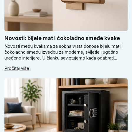
Novosti: bijele mat i čokoladno smeđe kvake
Novosti među kvakama za sobna vrata donose bijelu mat i
čokoladno smeđu izvedbu za moderne, svijetle i ugodno
uređene interijere. U članku savjetujemo kada odabrati
svijetlu Super SLIM kvaku, kada čokoladno smeđi Slim model
Pročitaj više
i kako birati između okrugle i kvadratne rozete prema stilu
vrata i prostoru.