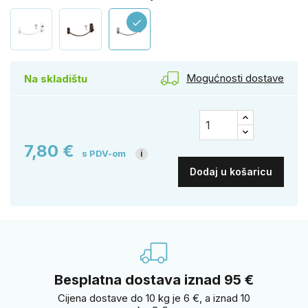
check
Mogućnosti dostave
Na skladištu
7,80 €
s PDV-om
i
Dodaj u košaricu
Besplatna dostava iznad 95 €
Cijena dostave do 10 kg je 6 €, a iznad 10